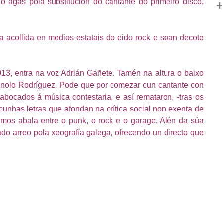
 agás pola substitución do cantante do primeiro disco,
+
a acollida en medios estatais do eido rock e soan decote
013, entra na voz Adrián Gañete. Tamén na altura o baixo
anolo Rodríguez. Pode que por comezar cun cantante con
bocados á música contestaria, e así remataron, -tras os
 cunhas letras que afondan na crítica social non exenta de
smos abala entre o punk, o rock e o garage. Alén da súa
ado arreo pola xeografía galega, ofrecendo un directo que