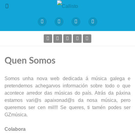
Quen Somos
Somos unha nova web dedicada á música galega e
pretendemos achegarvos información sobre todo o que
acontece arredor das músicas do país. Atrás da páxina
estamos vari@s apaixonad@s da nosa música, pero
queremos ser cen mil!!! Se queres, ti tamén podes ser
GZmúsica.
Colabora