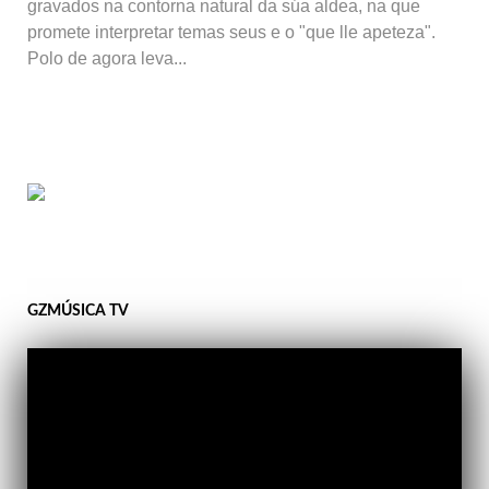
gravados na contorna natural da súa aldea, na que
promete interpretar temas seus e o "que lle apeteza".
Polo de agora leva...
GZMÚSICA TV