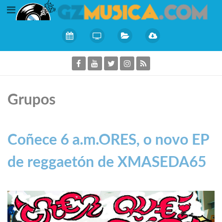
Grupos
Coñece 6 a.m.ORES, o novo EP
de reggaetón de XMASEDA65