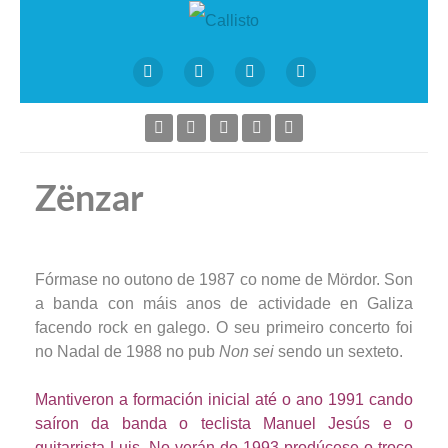
Zënzar
Fórmase no outono de 1987 co nome de Mördor. Son
a banda con máis anos de actividade en Galiza
facendo rock en galego. O seu primeiro concerto foi
no Nadal de 1988 no pub
Non sei
sendo un sexteto.
Mantiveron a formación inicial até o ano 1991 cando
saíron da banda o teclista Manuel Jesús e o
guitarrista Luis. No verán do 1993 prodúcese o troco