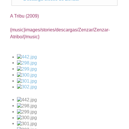
A Tribu (2009)
{music}images/stories/descargas/Zenzar/Zenzar-
Atribo/{/music}