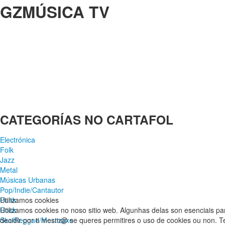
GZMÚSICA TV
CATEGORÍAS NO CARTAFOL
Electrónica
Folk
Jazz
Metal
Músicas Urbanas
Pop/Indie/Cantautor
Punk
Utilizamos cookies
Rock
Utilizamos cookies no noso sitio web. Algunhas delas son esenciais pa
Ska/Reggae/Mestizaxe
decidir por ti mesm@ se queres permitires o uso de cookies ou non. Ten