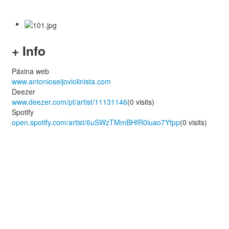
+ Info
Páxina web
www.antonioseijoviolinista.com
Deezer
www.deezer.com/pt/artist/11131146
(0 visits)
Spotify
open.spotify.com/artist/6uSWzTMmBHfR0luao7Ytpp
(0 visits)