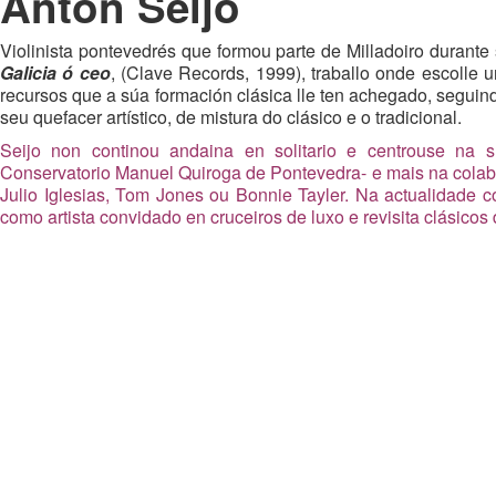
Antón Seijo
Violinista pontevedrés que formou parte de Milladoiro durante
Galicia ó ceo
, (Clave Records, 1999), traballo onde escolle 
recursos que a súa formación clásica lle ten achegado, seguin
seu quefacer artístico, de mistura do clásico e o tradicional.
Seijo non continou andaina en solitario e c
entrouse na s
Conservatorio Manuel Quiroga de Pontevedra- e mais na colab
Julio Iglesias, Tom Jones ou Bonnie Tayler. Na actualidade c
como artista convidado en cruceiros de luxo e revisita clásico