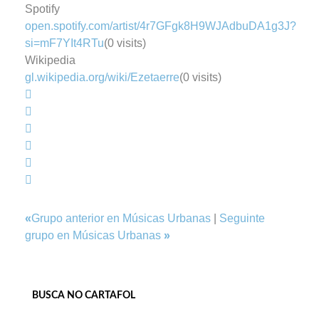
Spotify
open.spotify.com/artist/4r7GFgk8H9WJAdbuDA1g3J?
si=mF7YIt4RTu
(0 visits)
Wikipedia
gl.wikipedia.org/wiki/Ezetaerre
(0 visits)
«
Grupo anterior en Músicas Urbanas
|
Seguinte
grupo en Músicas Urbanas
»
BUSCA NO CARTAFOL