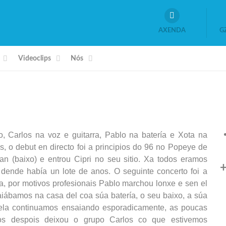
AXENDA
G
Videoclips
Nós
 Carlos na voz e guitarra, Pablo na batería e Xota na
, o debut en directo foi a principios do 96 no Popeye de
n (baixo) e entrou Cipri no seu sitio.
Xa todos eramos
+
dende había un lote de anos. O seguinte concerto foi a
a, por motivos profesionais Pablo marchou lonxe e sen el
aiábamos na casa del coa súa batería, o seu baixo, a súa
uela continuamos ensaiando esporadicamente, as poucas
os despois deixou o grupo Carlos co que estivemos