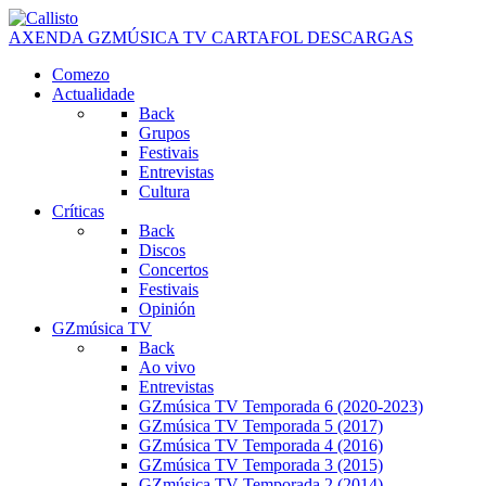
AXENDA
GZMÚSICA TV
CARTAFOL
DESCARGAS
Comezo
Actualidade
Back
Grupos
Festivais
Entrevistas
Cultura
Críticas
Back
Discos
Concertos
Festivais
Opinión
GZmúsica TV
Back
Ao vivo
Entrevistas
GZmúsica TV Temporada 6 (2020-2023)
GZmúsica TV Temporada 5 (2017)
GZmúsica TV Temporada 4 (2016)
GZmúsica TV Temporada 3 (2015)
GZmúsica TV Temporada 2 (2014)