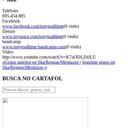
Teléfono
695.454.885
Facebook
www.facebook.com/tonytoalltime
(0 visits)
Deezer
www.myspace.com/tonytoalltime
(0 visits)
bandcamp
www.tonytoalltime.bandcamp.com
(0 visits)
Video
http://www.youtube.com/watch?v=K7aODLDiJLU
«
Grupo anterior en Ska/Reggae/Mestizaxe
|
Seguinte grupo en
Ska/Reggae/Mestizaxe
»
BUSCA NO CARTAFOL