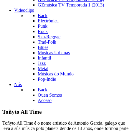
GZmúsica TV Temporada 1 (2013)
Videoclips
Back
Electrónica
Punk
Rock
Ska-Reggae
Trad-Folk
Blues
Músicas Urbanas
Infantil
Jazz
Metal
Músicas do Mundo
Pop-Indie
Nós
Back
Quen Somos
Acceso
Toñyto All Time
Toñyto All Time é o nome artístico de Antonio García, galego que
leva a súa música polo planeta dende os 13 anos, onde formou parte