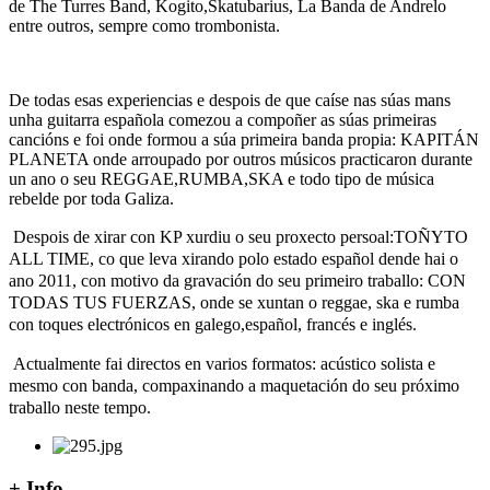
de The Turres Band, Kogito,Skatubarius, La Banda de Andrelo
entre outros, sempre como trombonista.
De todas esas experiencias e despois de que caíse nas súas mans
unha guitarra española comezou a compoñer as súas primeiras
cancións e foi onde formou a súa primeira banda propia: KAPITÁN
PLANETA onde arroupado por outros músicos practicaron durante
un ano o seu REGGAE,RUMBA,SKA e todo tipo de música
rebelde por toda Galiza.
Despois de xirar con KP xurdiu o seu proxecto persoal:TOÑYTO
ALL TIME, co que leva xirando polo estado español dende hai o
ano 2011, con motivo da gravación do seu primeiro traballo: CON
TODAS TUS FUERZAS, onde se xuntan o reggae, ska e rumba
con toques electrónicos en galego,español, francés e inglés.
Actualmente fai directos en varios formatos: acústico solista e
mesmo con banda, compaxinando a maquetación do seu próximo
traballo neste tempo.
+ Info