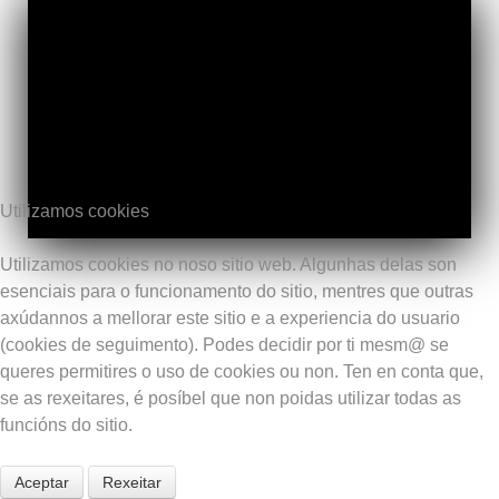
Utilizamos cookies
Utilizamos cookies no noso sitio web. Algunhas delas son
esenciais para o funcionamento do sitio, mentres que outras
axúdannos a mellorar este sitio e a experiencia do usuario
(cookies de seguimento). Podes decidir por ti mesm@ se
queres permitires o uso de cookies ou non. Ten en conta que,
se as rexeitares, é posíbel que non poidas utilizar todas as
funcións do sitio.
Aceptar
Rexeitar