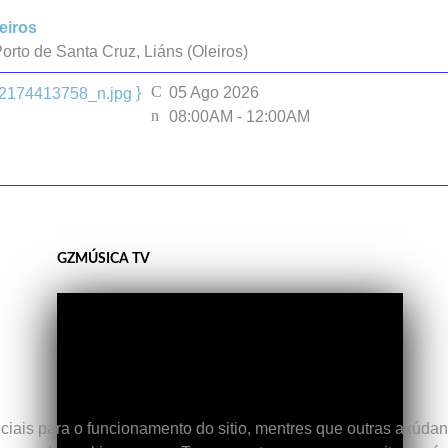
leiros
orto de Santa Cruz, Liáns (Oleiros)
}
05 Ago 2026
08:00AM
-
12:00AM
GZMÚSICA TV
iais para o funcionamento do sitio, mentres que outras axúdann