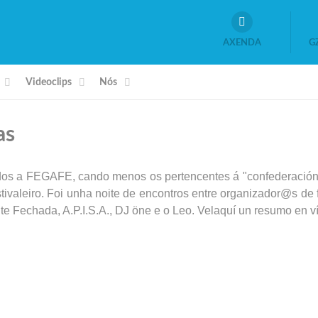
AXENDA
G
Videoclips
Nós
as
ados a FEGAFE, cando menos os pertencentes á "confederació
tivaleiro. Foi unha noite de encontros entre organizador@s d
e Fechada, A.P.I.S.A., DJ öne e o Leo. Velaquí un resumo en v