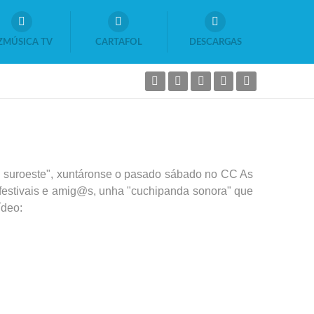
ZMÚSICA TV
CARTAFOL
DESCARGAS
n suroeste", xuntáronse o pasado sábado no CC As
e festivais e amig@s, unha "cuchipanda sonora" que
ídeo: