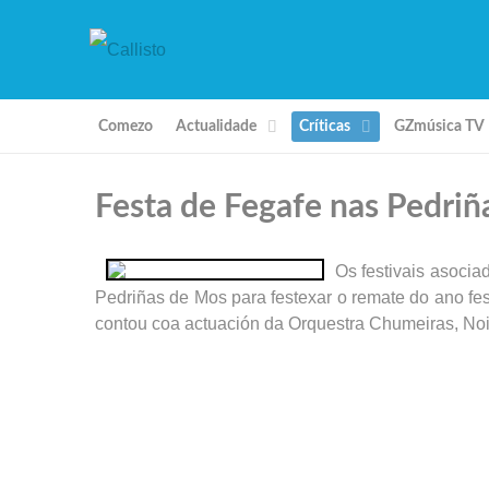
Comezo
Actualidade
Críticas
GZmúsica TV
Festa de Fegafe nas Pedriñ
Os festivais asoci
Pedriñas de Mos para festexar o remate do ano fes
contou coa actuación da Orquestra Chumeiras, Noit