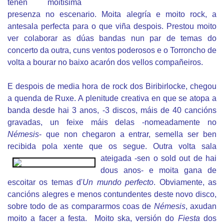
teñen moitísima
presenza no escenario. Moita alegría e moito rock, a
antesala perfecta para o que viña despois. Prestou moito
ver colaborar as dúas bandas nun par de temas do
concerto da outra, cuns ventos poderosos e o Torroncho de
volta a bourar no baixo acarón dos vellos compañeiros.
E despois de media hora de rock dos Biribirlocke, chegou
a quenda de Ruxe. A plenitude creativa en que se atopa a
banda desde hai 3 anos, -3 discos, máis de 40 cancións
gravadas, un feixe máis delas -nomeadamente no
Némesis
- que non chegaron a entrar, semella ser ben
recibida pola xente que os segue.
Outra volta sala
ateigada -sen o sold out de hai
dous anos- e moita gana de
escoitar os temas d'
Un mundo perfecto
. Obviamente, as
cancións alegres e menos contundentes deste novo disco,
sobre todo de as compararmos coas de
Némesis
, axudan
moito a facer a festa. Moito ska, versión do
Fiesta
dos