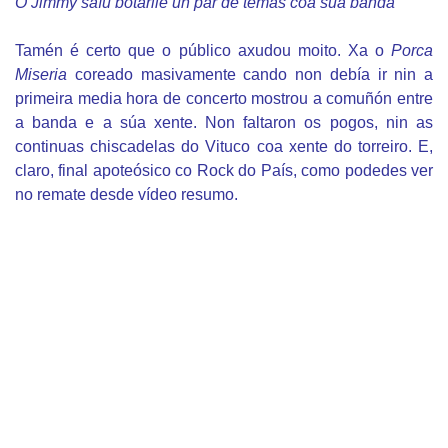
O Jimmy saíu botarlle un par de temas coa súa banda
Tamén é certo que o público axudou moito. Xa o
Porca
Miseria
coreado masivamente cando non debía ir nin a
primeira media hora de concerto mostrou a comuñón entre
a banda e a súa xente. Non faltaron os pogos, nin as
continuas chiscadelas do Vituco coa xente do torreiro. E,
claro, final apoteósico co Rock do País, como podedes ver
no remate desde vídeo resumo
.