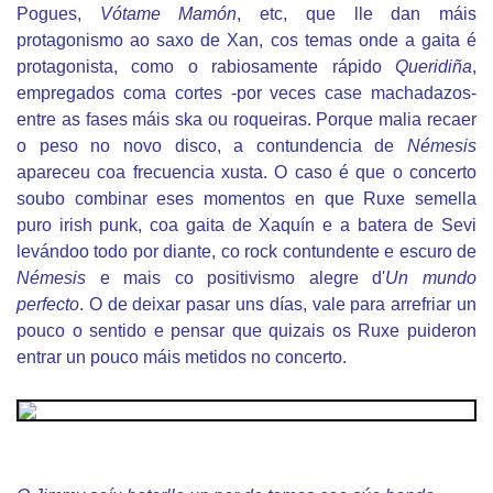
Pogues,
Vótame Mamón
, etc, que lle dan máis
protagonismo ao saxo de Xan, cos temas onde a gaita é
protagonista, como o rabiosamente rápido
Queridiña
,
empregados coma cortes -por veces case machadazos-
entre as fases máis ska ou roqueiras. Porque malia recaer
o peso no novo disco, a contundencia de
Némesis
apareceu coa frecuencia xusta. O caso é que o concerto
soubo combinar eses momentos en que Ruxe semella
puro irish punk, coa gaita de Xaquín e a batera de Sevi
levándoo todo por diante, co rock contundente e escuro de
Némesis
e mais co positivismo alegre d'
Un mundo
perfecto
. O de deixar pasar uns días, vale para arrefriar un
pouco o sentido e pensar que quizais os Ruxe puideron
entrar un pouco máis metidos no concerto.