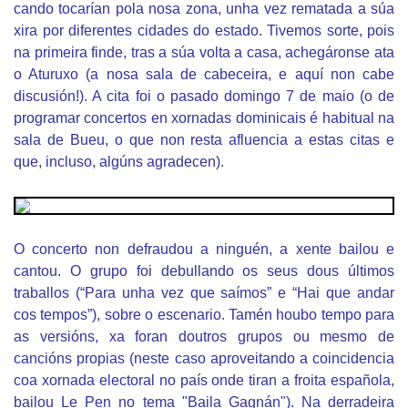
cando tocarían pola nosa zona, unha vez rematada a súa
xira por diferentes cidades do estado. Tivemos sorte, pois
na primeira finde, tras a súa volta a casa, achegáronse ata
o Aturuxo (a nosa sala de cabeceira, e aquí non cabe
discusión!). A cita foi o pasado domingo 7 de maio (o de
programar concertos en xornadas dominicais é habitual na
sala de Bueu, o que non resta afluencia a estas citas e
que, incluso, algúns agradecen).
O concerto non defraudou a ninguén, a xente bailou e
cantou. O grupo foi debullando os seus dous últimos
traballos (“Para unha vez que saímos” e “Hai que andar
cos tempos”), sobre o escenario. Tamén houbo tempo para
as versións, xa foran doutros grupos ou mesmo de
cancións propias (neste caso aproveitando a coincidencia
coa xornada electoral no país onde tiran a froita española,
bailou Le Pen no tema "
Baila Gagnán"). Na derradeira