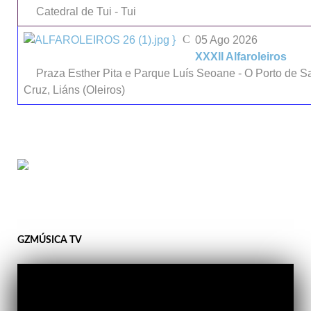
Catedral de Tui - Tui
}
05 Ago 2026
XXXII Alfaroleiros
Praza Esther Pita e Parque Luís Seoane - O Porto de S
Cruz, Liáns (Oleiros)
GZMÚSICA TV