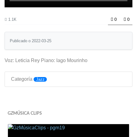
0
0
1.1K
Publicado o 2022-03-25
Voz: Leticia Rey Piano: Iago Mourinho
Categoría
Jazz
GZMÚSICA CLIPS