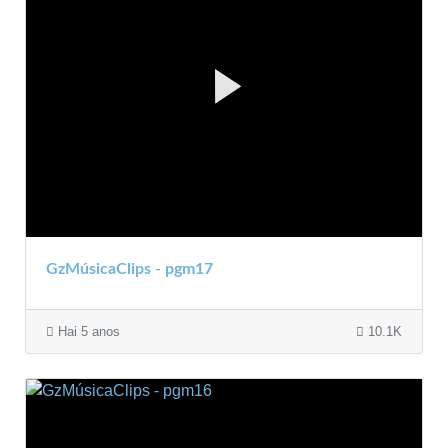
GzMúsicaClips - pgm17
Hai 5 anos
10.1K