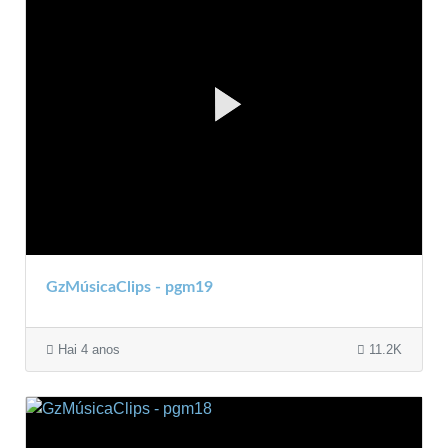
GzMúsicaClips - pgm19
Hai 4 anos
11.2K