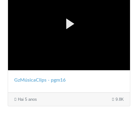
GzMúsicaClips - pgm16
Hai 5 anos
9.8K