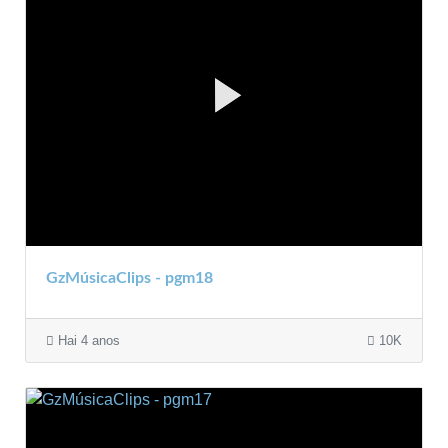
GzMúsicaClips - pgm18
Hai 4 anos
10K