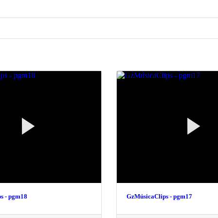
s - pgm18
GzMúsicaClips - pgm17