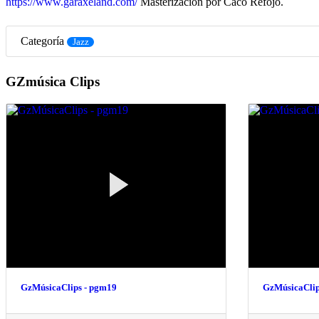
https://www.garaxeland.com/
Masterización por Caco Refojo.
Categoría
Jazz
GZmúsica Clips
GzMúsicaClips - pgm19
GzMúsicaClip