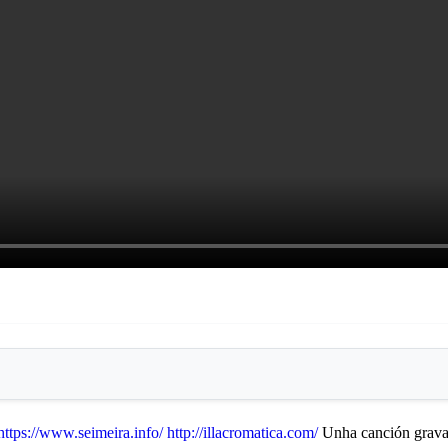
https://www.seimeira.info/
http://illacromatica.com/
Unha canción gravad