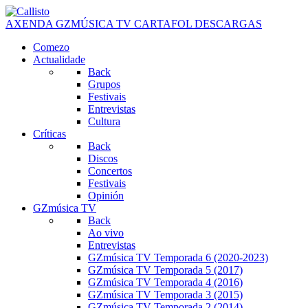
AXENDA
GZMÚSICA TV
CARTAFOL
DESCARGAS
Comezo
Actualidade
Back
Grupos
Festivais
Entrevistas
Cultura
Críticas
Back
Discos
Concertos
Festivais
Opinión
GZmúsica TV
Back
Ao vivo
Entrevistas
GZmúsica TV Temporada 6 (2020-2023)
GZmúsica TV Temporada 5 (2017)
GZmúsica TV Temporada 4 (2016)
GZmúsica TV Temporada 3 (2015)
GZmúsica TV Temporada 2 (2014)