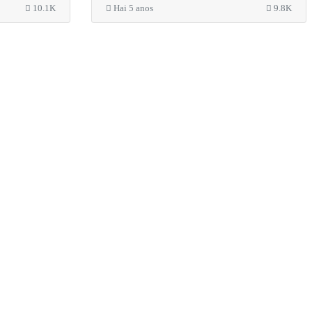
10.1K
Hai 5 anos
9.8K