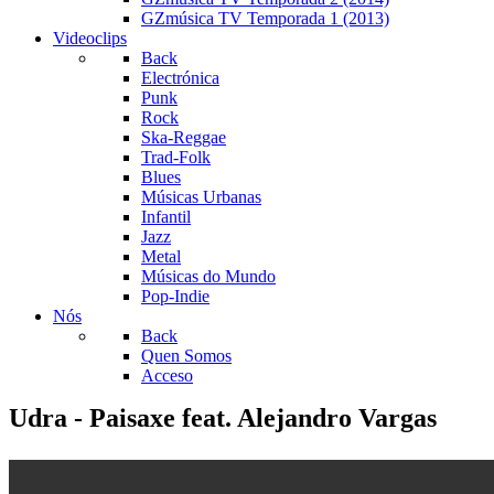
GZmúsica TV Temporada 1 (2013)
Videoclips
Back
Electrónica
Punk
Rock
Ska-Reggae
Trad-Folk
Blues
Músicas Urbanas
Infantil
Jazz
Metal
Músicas do Mundo
Pop-Indie
Nós
Back
Quen Somos
Acceso
Udra - Paisaxe feat. Alejandro Vargas