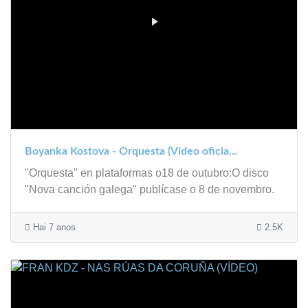
Boyanka Kostova - Orquesta (Video oficia...
"Orquesta" en plataformas o18 de outubro:O disco
"Nova canción galega" publícase o 8 de novembro.
Hai 7 anos
2.5K