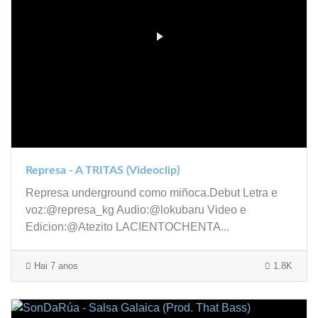
Represa - A TRITAS (Videoclip)
Represa underground como miñoca.Debut Letra e
voz:@represa_kg Audio:@lokubaru Video e
Edicion:@Atezito LACIENTOCHENTA...
Hai 7 anos
1.8K