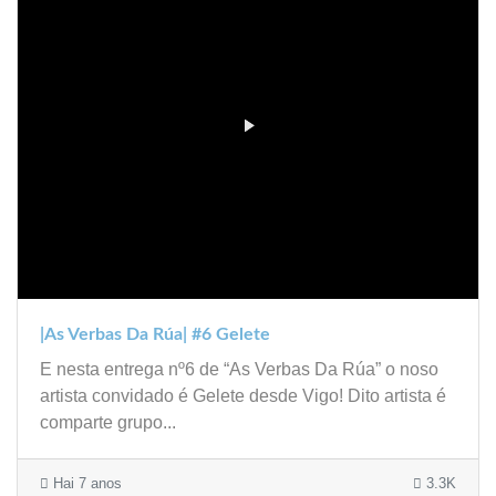
|As Verbas Da Rúa| #6 Gelete
E nesta entrega nº6 de “As Verbas Da Rúa” o noso
artista convidado é Gelete desde Vigo! Dito artista é
comparte grupo...
Hai 7 anos
3.3K