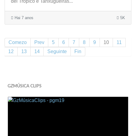
del Trópico e Tanxugueiras...
Hai 7 anos
5K
Comezo
Prev
5
6
7
8
9
10
11
12
13
14
Seguinte
Fin
GZMÚSICA CLIPS