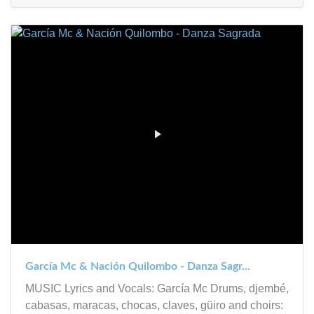
García Mc & Nación Quilombo - Danza Sagr...
MUSIC Lyrics and Vocals: García Mc Drums, djembé,
cabasas, maracas, chocas, claves, güiro and choirs: