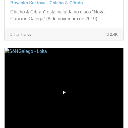
Boyanka Kostova - Chicho & Cibrán
Chicho & Cibrán" está incluída no disco "Nova
Canción Galega" (8 de novembro de 2019)....
Hai 7 anos
2.4K