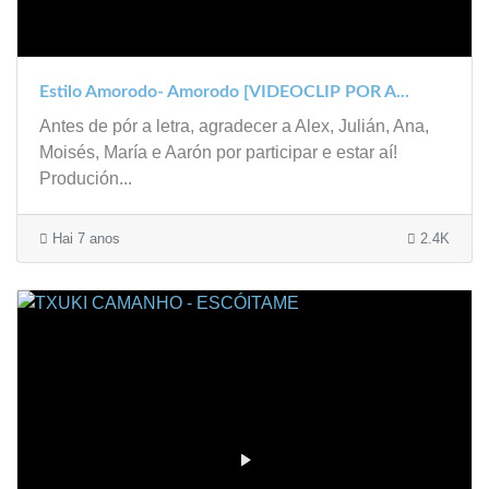
Estilo Amorodo- Amorodo [VIDEOCLIP POR A...
Antes de pór a letra, agradecer a Alex, Julián, Ana,
Moisés, María e Aarón por participar e estar aí!
Produción...
Hai 7 anos
2.4K