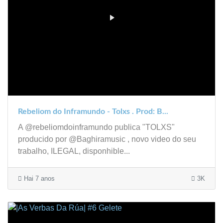
Rebeliom do Inframundo - Tolxs . Prod: B...
A @rebeliomdoinframundo publica "TOLXS"
producido por @Baghiramusic , novo video do seu
trabalho, ILEGAL, disponhible...
Hai 7 anos
3K