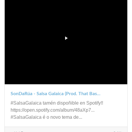
SonDaRúa - Salsa Galaica (Prod. That Bas...
#SalsaGalaica tamén dispoñible en Spotify!!
https://open.spotify.com/album/48aXp7...
#SalsaGalaica é o novo tema de...