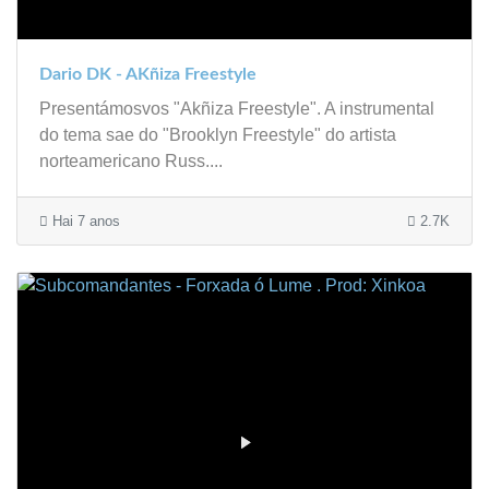
Dario DK - AKñiza Freestyle
Presentámosvos "Akñiza Freestyle". A instrumental
do tema sae do "Brooklyn Freestyle" do artista
norteamericano Russ....
Hai 7 anos
2.7K