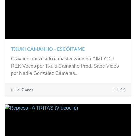
TXUKI CAMANHO - ESCÓITAME
Gravado, mezclado e masterizado en YIMI YOU
REK Voces por Txuki Camanho Prod. Sabe Video
por Nadie González Cámaras...
Hai 7 anos
1.9K