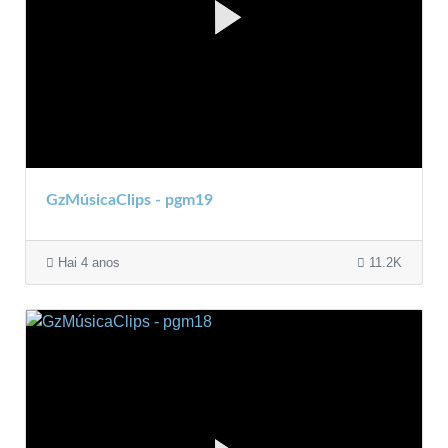
GzMúsicaClips - pgm19
Hai 4 anos
11.2K