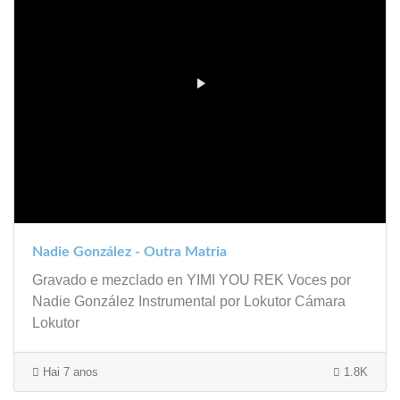
Nadie González - Outra Matria
Gravado e mezclado en YIMI YOU REK Voces por
Nadie González Instrumental por Lokutor Cámara
Lokutor
Hai 7 anos
1.8K