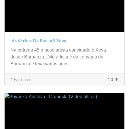
|As Verbas Da Rúa| #5 Xeva
Na entrega #5 o noso artista convidado é Xeva
desde Barbanza. Dito artista é da comarca do
Barbanza e leva varios anos...
Hai 7 anos
3.7K