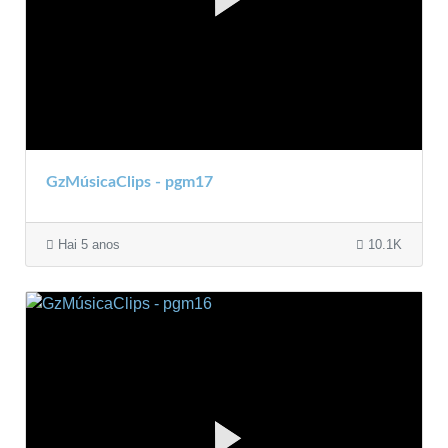
GzMúsicaClips - pgm17
Hai 5 anos
10.1K