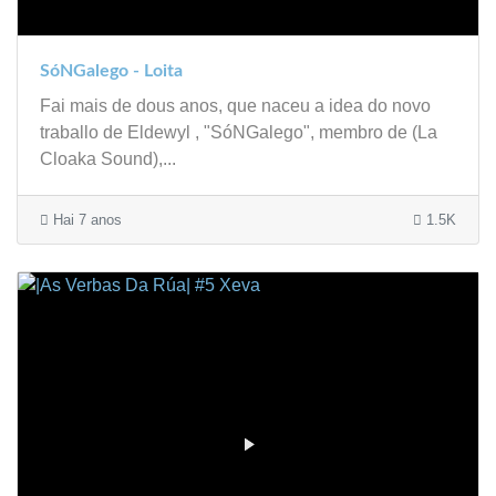
SóNGalego - Loita
Fai mais de dous anos, que naceu a idea do novo
traballo de Eldewyl , "SóNGalego", membro de (La
Cloaka Sound),...
Hai 7 anos
1.5K