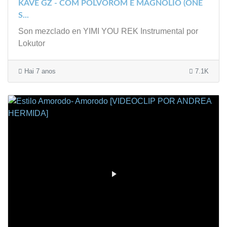
KAVE GZ - COM POLVORÓM E MAGNOLIO (ONE
S...
Son mezclado en YIMI YOU REK Instrumental por
Lokutor
Hai 7 anos
7.1K