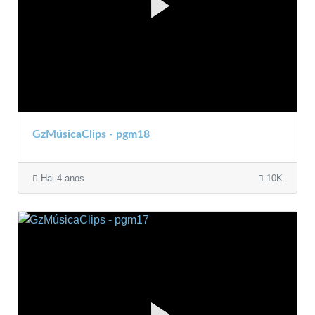
GzMúsicaClips - pgm18
Hai 4 anos
10K