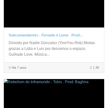
Subcomandantes - Forxada ó Lume . Prod:...
Dirixido por Nadie Gonzalez (YimiYou Rek) Moitas
grazas a Lidia e Luis por deixarnos o espazo.
Guillade Love. Música...
Hai 7 anos
1.3K