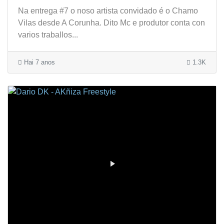
Na entrega #7 o noso artista convidado é o Chamo
Vilas desde A Corunha. Dito Mc e produtor conta con
varios traballos...
Hai 7 anos
1.3K