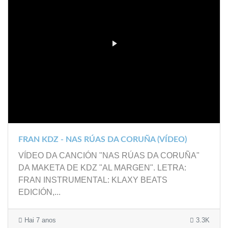
FRAN KDZ - NAS RÚAS DA CORUÑA (VÍDEO)
VÍDEO DA CANCIÓN "NAS RÚAS DA CORUÑA"
DA MAKETA DE KDZ "AL MARGEN". LETRA:
FRAN INSTRUMENTAL: KLAXY BEATS
EDICIÓN,...
Hai 7 anos
3.3K