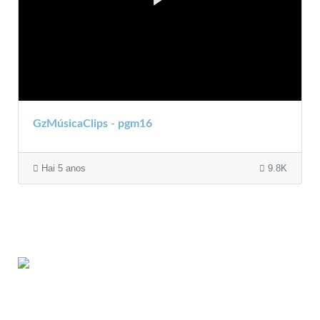
GzMúsicaClips - pgm16
Hai 5 anos
9.8K