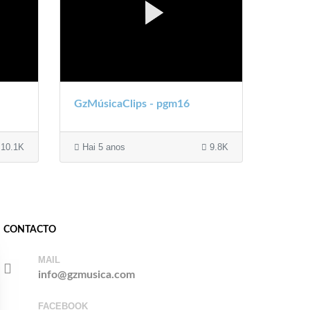
GzMúsicaClips - pgm16
10.1K
Hai 5 anos
9.8K
CONTACTO
MAIL
info@gzmusica.com
FACEBOOK