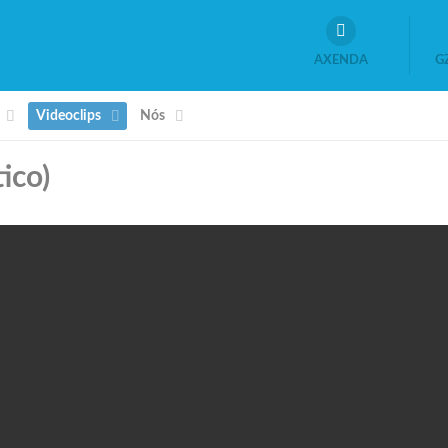
AXENDA
G
Videoclips
Nós
ico)