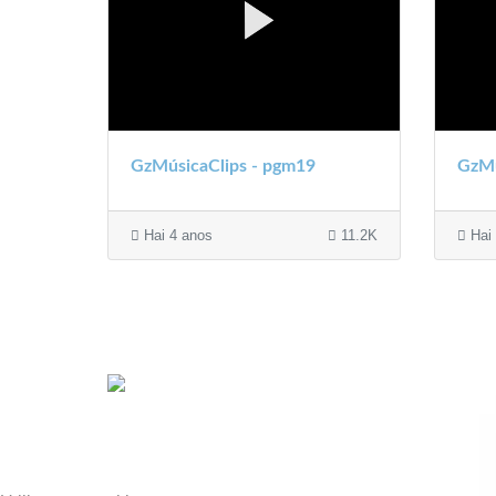
GzMúsicaClips - pgm19
GzMú
Hai 4 anos
11.2K
Hai 