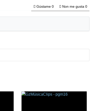
Gústame
0
Non me gusta
0