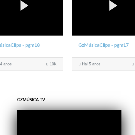
sicaClips - pgm18
GzMúsicaClips - pgm17
4 anos
10K
Hai 5 anos
GZMÚSICA TV