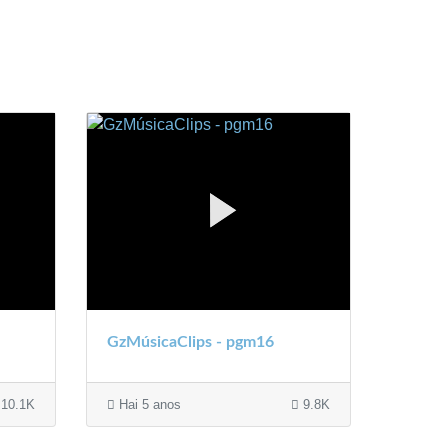
GzMúsicaClips - pgm16
10.1K
Hai 5 anos
9.8K