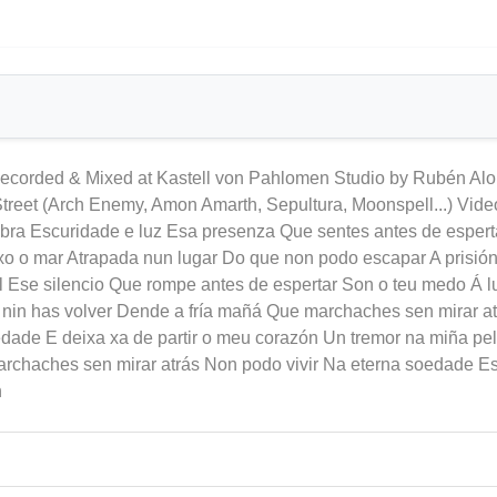
 Recorded & Mixed at Kastell von Pahlomen Studio by Rubén Alo
n Street (Arch Enemy, Amon Amarth, Sepultura, Moonspell...) Vi
mbra Escuridade e luz Esa presenza Que sentes antes de espert
xo o mar Atrapada nun lugar Do que non podo escapar A prisió
l Ese silencio Que rompe antes de espertar Son o teu medo Á l
 nin has volver Dende a fría mañá Que marchaches sen mirar a
edade E deixa xa de partir o meu corazón Un tremor na miña pe
archaches sen mirar atrás Non podo vivir Na eterna soedade Es
n