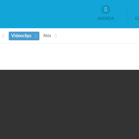
AXENDA
G
Videoclips
Nós