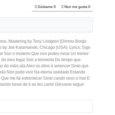
Gústame
0
Non me gusta
0
nso. Mastering by Tony Lindgren (Dimmu Borgir,
deo by Joe Karamanski, Chicago (USA). Lyrics: Sigo
ar Son o misterio Que non podes mirar Un tremor
n do meu fogar Son a tormenta Do tempo que
uz do máis alá Abro os ollos ó amencer Sinto que
trás Non podo vivir Na eterna soedade Estando
l Que me fai estremecer Sinto cando vexo o mar E
tando lonxe de ti ao teu carón Déixame seguir