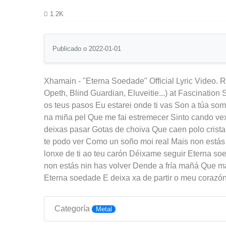
1.2K
Publicado o 2022-01-01
Xhamain - "Eterna Soedade" Official Lyric Video.
Opeth, Blind Guardian, Eluveitie...) at Fascinatio
os teus pasos Eu estarei onde ti vas Son a túa so
na miña pel Que me fai estremecer Sinto cando ve
deixas pasar Gotas de choiva Que caen polo crista
te podo ver Como un soño moi real Mais non estás
lonxe de ti ao teu carón Déixame seguir Eterna so
non estás nin has volver Dende a fría mañá Que m
Eterna soedade E deixa xa de partir o meu corazó
Categoría
Metal