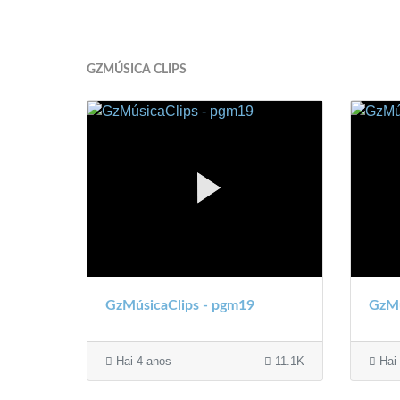
GZMÚSICA CLIPS
GzMúsicaClips - pgm19
GzMú
Hai 4 anos
11.1K
Hai 