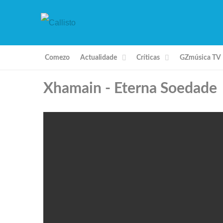
Comezo
Actualidade
Críticas
GZmúsica TV
Xhamain - Eterna Soedade