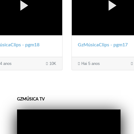
sicaClips - pgm18
GzMúsicaClips - pgm17
4 anos
10K
Hai 5 anos
GZMÚSICA TV