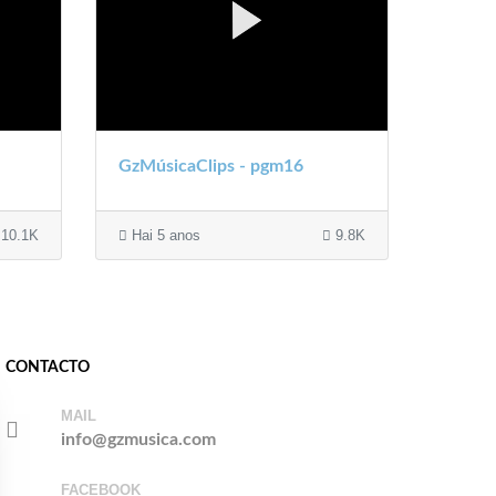
GzMúsicaClips - pgm16
10.1K
Hai 5 anos
9.8K
CONTACTO
MAIL
info@gzmusica.com
FACEBOOK