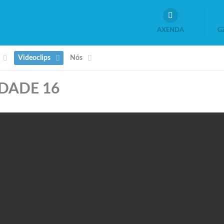
AXENDA
G
Videoclips
Nós
RDADE 16