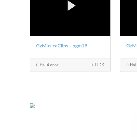
GzMúsicaClips - pgm19
GzMú
Hai 4 anos
11.2K
Hai 