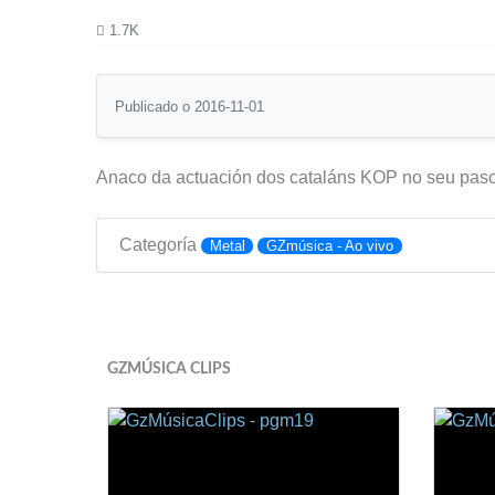
1.7K
Publicado o 2016-11-01
Anaco da actuación dos cataláns KOP no seu paso 
Categoría
Metal
GZmúsica - Ao vivo
GZMÚSICA CLIPS