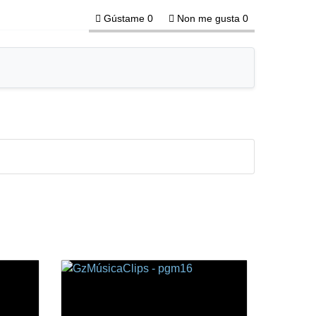
Gústame
0
Non me gusta
0