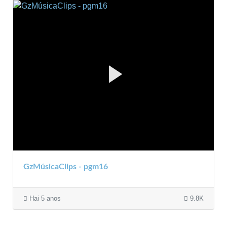
GzMúsicaClips - pgm16
Hai 5 anos
9.8K