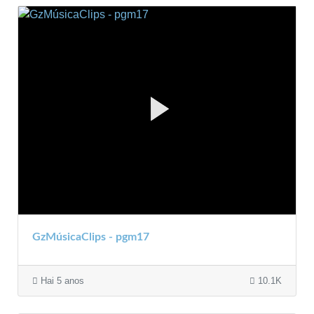
GzMúsicaClips - pgm17
Hai 5 anos
10.1K