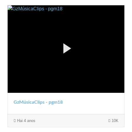
GzMúsicaClips - pgm18
Hai 4 anos
10K