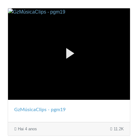
GzMúsicaClips - pgm19
Hai 4 anos
11.2K