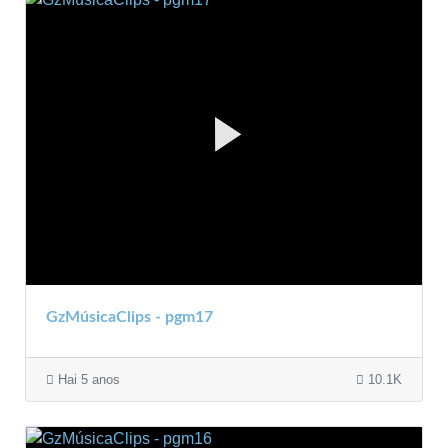
GzMúsicaClips - pgm17
Hai 5 anos
10.1K