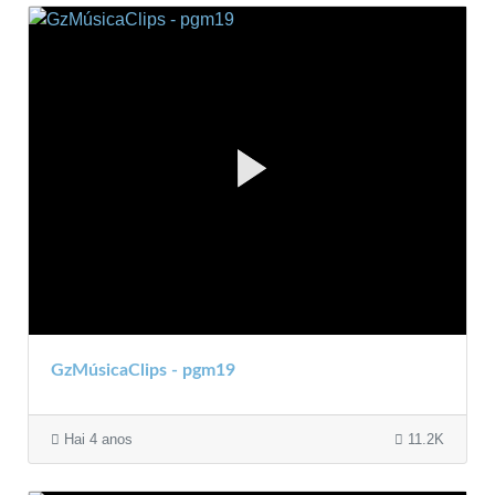
GzMúsicaClips - pgm19
Hai 4 anos
11.2K