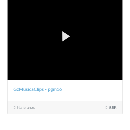
GzMúsicaClips - pgm16
Hai 5 anos
9.8K