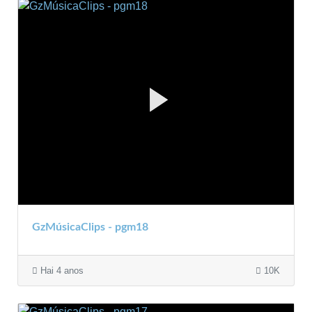
GzMúsicaClips - pgm18
Hai 4 anos
10K