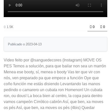
0
0
1.5K
Publicado o 2023-04-13
Video feito por @sanguedecores (Instagram) MOVE OS
PES Temos a solución, para que bailar non sea un marrón
Menea ese booty, sí, menea o booty Vas ter que vir con
nós, ven preparado pa que empece a función Oye que
coño función me estás disiendo Levantando las manos
pedindo o camarero un cubata ron Homenon! Un cubata
ron, ou dous! La boca bien al centro, la copa para dentro
vamos campeón Cirrótico cabrón Así, que ben, xa moves
os pés Así, que ben, xa moves os pés (4bis) Quedar