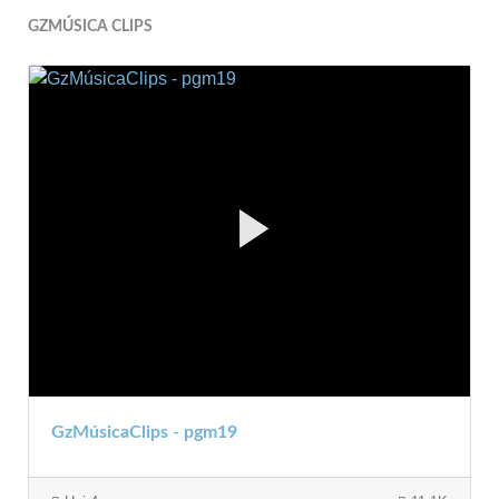
GZMÚSICA CLIPS
GzMúsicaClips - pgm19