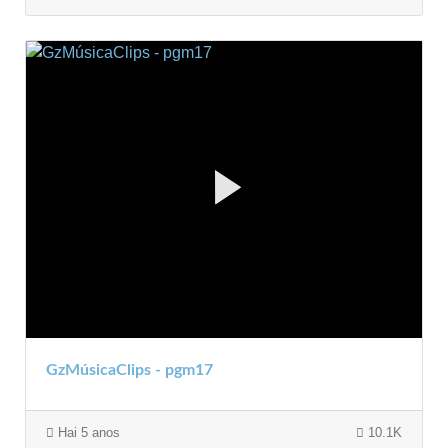
GzMúsicaClips - pgm17
Hai 5 anos
10.1K