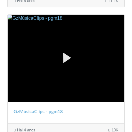
Hai 4 anos
11.1K
GzMúsicaClips - pgm18
Hai 4 anos
10K