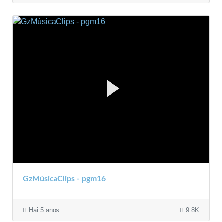
GzMúsicaClips - pgm16
Hai 5 anos
9.8K