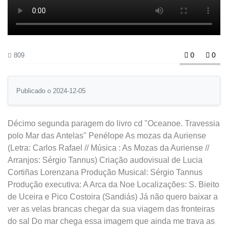
0
0
809
Publicado o 2024-12-05
Décimo segunda paragem do livro cd "Oceanoe. Travessia
polo Mar das Antelas" Penélope As mozas da Auriense
(Letra: Carlos Rafael // Música : As Mozas da Auriense //
Arranjos: Sérgio Tannus) Criação audovisual de Lucia
Cortiñas Lorenzana Produção Musical: Sérgio Tannus
Produção executiva: A Arca da Noe Localizações: S. Bieito
de Uceira e Pico Costoira (Sandiás) Já não quero baixar a
ver as velas brancas chegar da sua viagem das fronteiras
do sal Do mar chega essa imagem que ainda me trava as