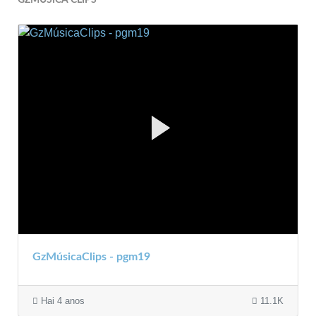
GzMúsicaClips - pgm19
Hai 4 anos
11.1K