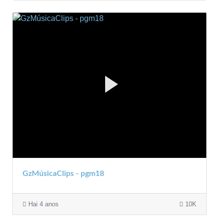
GzMúsicaClips - pgm18
Hai 4 anos
10K