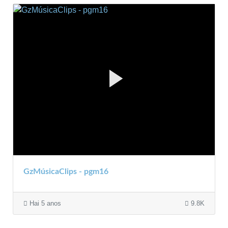
GzMúsicaClips - pgm16
Hai 5 anos
9.8K