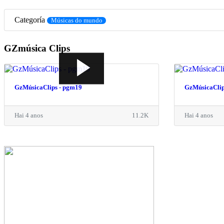
Categoría
Músicas do mundo
GZmúsica Clips
GzMúsicaClips - pgm19
GzMúsicaClip
Hai 4 anos
11.2K
Hai 4 anos