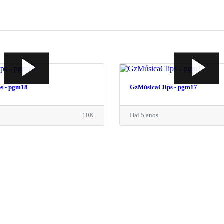
s - pgm18
GzMúsicaClips - pgm17
10K
Hai 5 anos