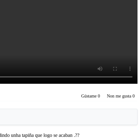
Gústame
0
Non me gusta
0
dindo unha tapiña que logo se acaban .??