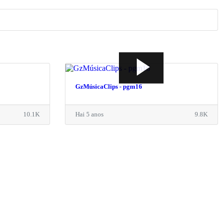
GzMúsicaClips - pgm16
10.1K
Hai 5 anos
9.8K