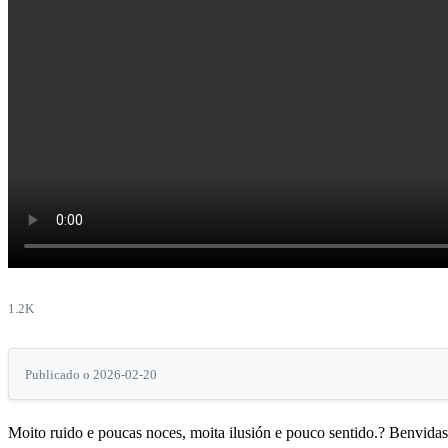
1.2K
Publicado o 2026-02-20
Moito ruido e poucas noces, moita ilusión e pouco sentido.? Benvidas