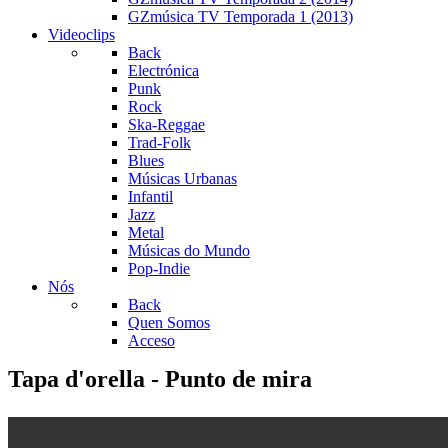
GZmúsica TV Temporada 1 (2013)
Videoclips
Back
Electrónica
Punk
Rock
Ska-Reggae
Trad-Folk
Blues
Músicas Urbanas
Infantil
Jazz
Metal
Músicas do Mundo
Pop-Indie
Nós
Back
Quen Somos
Acceso
Tapa d'orella - Punto de mira