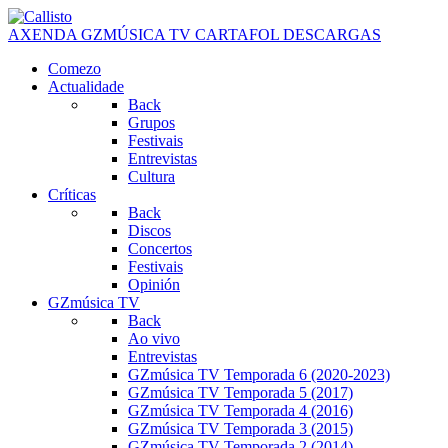
AXENDA
GZMÚSICA TV
CARTAFOL
DESCARGAS
Comezo
Actualidade
Back
Grupos
Festivais
Entrevistas
Cultura
Críticas
Back
Discos
Concertos
Festivais
Opinión
GZmúsica TV
Back
Ao vivo
Entrevistas
GZmúsica TV Temporada 6 (2020-2023)
GZmúsica TV Temporada 5 (2017)
GZmúsica TV Temporada 4 (2016)
GZmúsica TV Temporada 3 (2015)
GZmúsica TV Temporada 2 (2014)