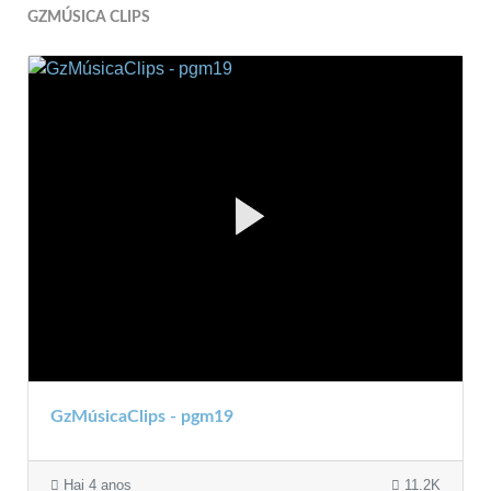
GZMÚSICA CLIPS
GzMúsicaClips - pgm19
Hai 4 anos
11.2K