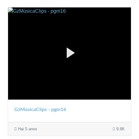
GzMúsicaClips - pgm16
Hai 5 anos
9.8K