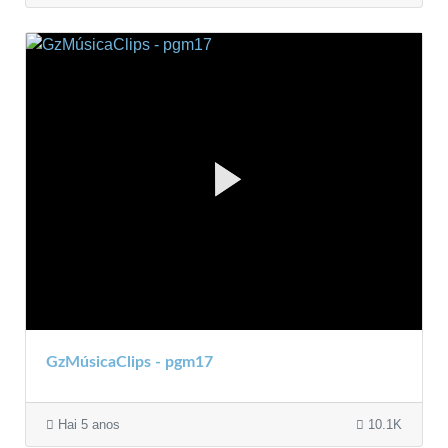
GzMúsicaClips - pgm17
Hai 5 anos
10.1K