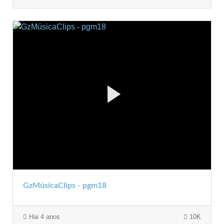
GzMúsicaClips - pgm18
Hai 4 anos
10K