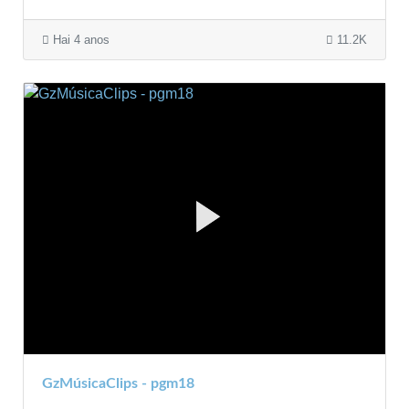
Hai 4 anos
11.2K
GzMúsicaClips - pgm18