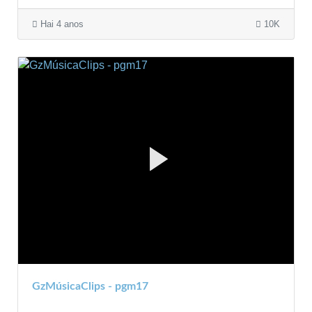
Hai 4 anos
10K
GzMúsicaClips - pgm17