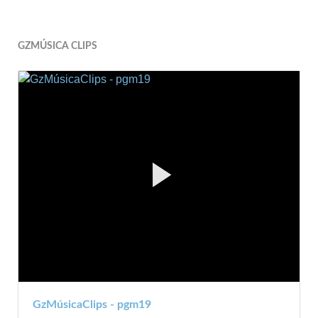
GZMÚSICA CLIPS
GzMúsicaClips - pgm19