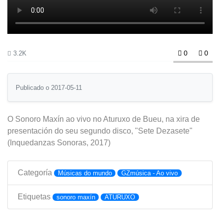
0
0
3.2K
Publicado o 2017-05-11
O Sonoro Maxín ao vivo no Aturuxo de Bueu, na xira de
presentación do seu segundo disco, "Sete Dezasete"
(Inquedanzas Sonoras, 2017)
Categoría
Músicas do mundo
GZmúsica - Ao vivo
Etiquetas
sonoro maxín
ATURUXO