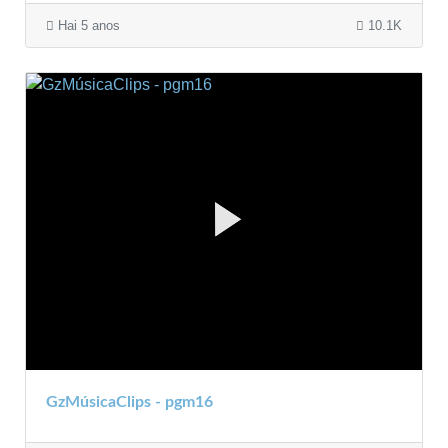
Hai 5 anos
10.1K
GzMúsicaClips - pgm16