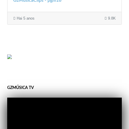
GzMúsicaClips - pgm16
Hai 5 anos
9.8K
GZMÚSICA TV