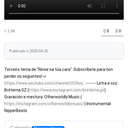
0
0
1.6K
Publicado o 2020-04-25
Terceiro tema de "Rinse na túa cara". Subscríbete para non 
perder os seguintes! ⇨ 
https://www.youtube.com/channel/UCRva...
 ------- Letra e voz: 
Brétema GZ (
https://www.instagram.com/bretema.gz
) 
Gravación e mestura: Otherworldly Music (
https://instagram.com/otherworldlymusic/
) Instrumental: 
RipperBeats
Categoría