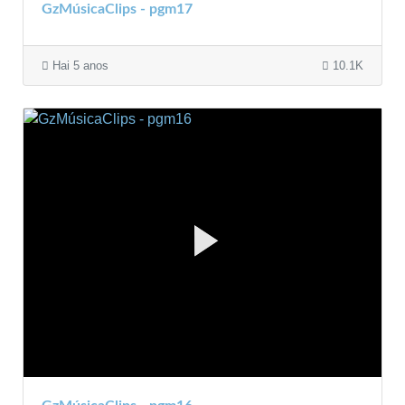
GzMúsicaClips - pgm17
Hai 5 anos
10.1K