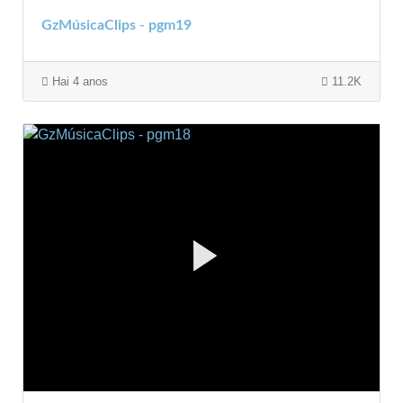
GzMúsicaClips - pgm19
Hai 4 anos
11.2K