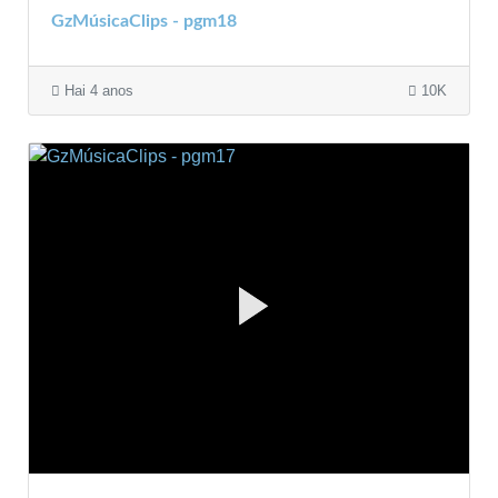
GzMúsicaClips - pgm18
Hai 4 anos
10K