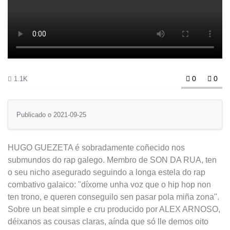
0
0
1.1K
Publicado o 2021-09-25
HUGO GUEZETA é sobradamente coñecido nos
submundos do rap galego. Membro de SON DA RUA, ten
o seu nicho asegurado seguindo a longa estela do rap
combativo galaico: "díxome unha voz que o hip hop non
ten trono, e queren conseguilo sen pasar pola miña zona".
Sobre un beat simple e cru producido por ALEX ARNOSO,
déixanos as cousas claras, aínda que só lle demos oito