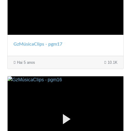
GzMúsicaClips - pgm17
Hai 5 anos
10.1K