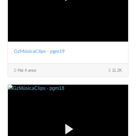
GzMúsicaClips - pgm19
Hai 4 anos
11.2K