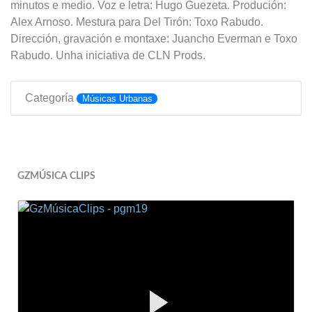
minutos e medio. Voz e letra: Hugo Guezeta. Produción:
Alex Arnoso. Mestura para Del Tirón: Toxo Rabudo.
Dirección, gravación e montaxe: Juancho Everman e Toxo
Rabudo. Unha iniciativa de CLN Prods.
Categoría
Músicas Urbanas
GZMÚSICA CLIPS