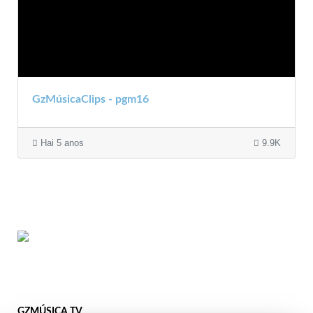
GzMúsicaClips - pgm16
Hai 5 anos
9.9K
GZMÚSICA TV