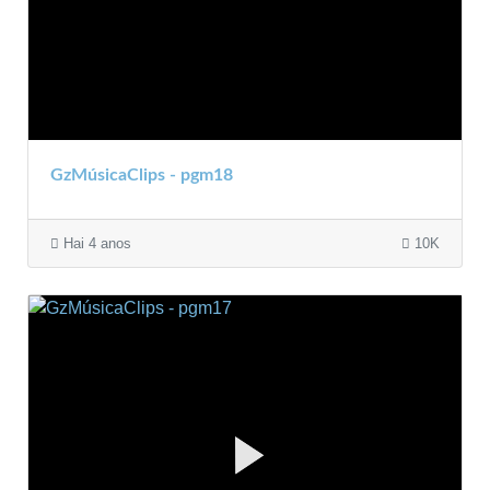
GzMúsicaClips - pgm18
Hai 4 anos
10K