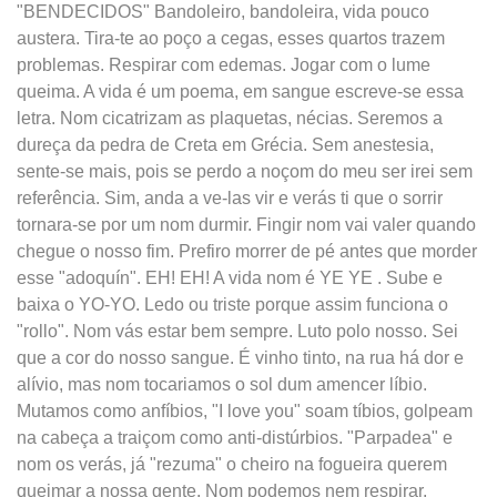
"BENDECIDOS" Bandoleiro, bandoleira, vida pouco
austera. Tira-te ao poço a cegas, esses quartos trazem
problemas. Respirar com edemas. Jogar com o lume
queima. A vida é um poema, em sangue escreve-se essa
letra. Nom cicatrizam as plaquetas, nécias. Seremos a
dureça da pedra de Creta em Grécia. Sem anestesia,
sente-se mais, pois se perdo a noçom do meu ser irei sem
referência. Sim, anda a ve-las vir e verás ti que o sorrir
tornara-se por um nom durmir. Fingir nom vai valer quando
chegue o nosso fim. Prefiro morrer de pé antes que morder
esse "adoquín". EH! EH! A vida nom é YE YE . Sube e
baixa o YO-YO. Ledo ou triste porque assim funciona o
"rollo". Nom vás estar bem sempre. Luto polo nosso. Sei
que a cor do nosso sangue. É vinho tinto, na rua há dor e
alívio, mas nom tocariamos o sol dum amencer líbio.
Mutamos como anfíbios, "I love you" soam tíbios, golpeam
na cabeça a traiçom como anti-distúrbios. "Parpadea" e
nom os verás, já "rezuma" o cheiro na fogueira querem
queimar a nossa gente. Nom podemos nem respirar.