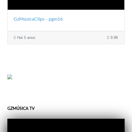
GzMúsicaClips - pgm16
Hai 5 anos
9.8K
GZMÚSICA TV