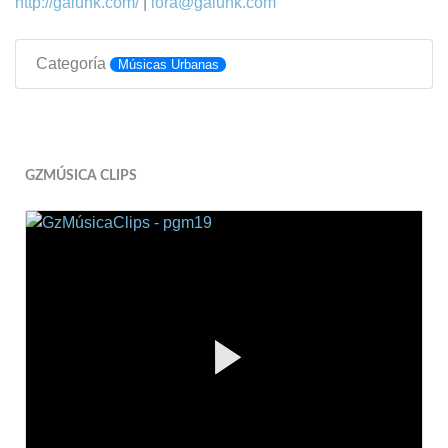
http://galunk.com/
|
lora@galunk.com
Categoría
Músicas Urbanas
GZMÚSICA CLIPS