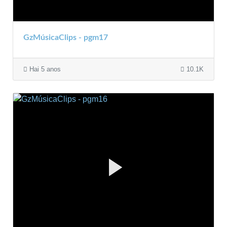
GzMúsicaClips - pgm17
Hai 5 anos
10.1K