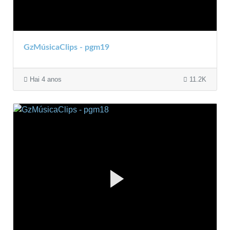
GzMúsicaClips - pgm19
Hai 4 anos
11.2K