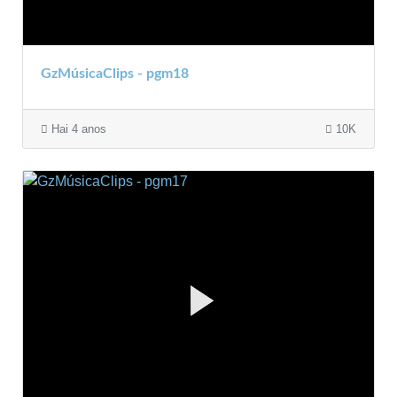
GzMúsicaClips - pgm18
Hai 4 anos
10K