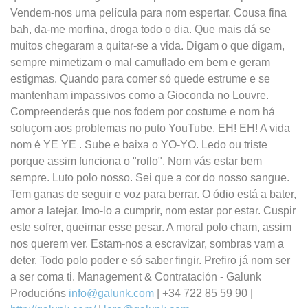
Vendem-nos uma película para nom espertar. Cousa fina
bah, da-me morfina, droga todo o dia. Que mais dá se
muitos chegaram a quitar-se a vida. Digam o que digam,
sempre mimetizam o mal camuflado em bem e geram
estigmas. Quando para comer só quede estrume e se
mantenham impassivos como a Gioconda no Louvre.
Compreenderás que nos fodem por costume e nom há
soluçom aos problemas no puto YouTube. EH! EH! A vida
nom é YE YE . Sube e baixa o YO-YO. Ledo ou triste
porque assim funciona o "rollo". Nom vás estar bem
sempre. Luto polo nosso. Sei que a cor do nosso sangue.
Tem ganas de seguir e voz para berrar. O ódio está a bater,
amor a latejar. Imo-lo a cumprir, nom estar por estar. Cuspir
este sofrer, queimar esse pesar. A moral polo cham, assim
nos querem ver. Estam-nos a escravizar, sombras vam a
deter. Todo polo poder e só saber fingir. Prefiro já nom ser
a ser coma ti. Management & Contratación - Galunk
Producións
info@galunk.com
| +34 722 85 59 90 |