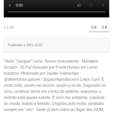
0
0
1.1K
Publicado o 2021-12-02
Título "Sangue" Letra : Nervo Instrumental : Malakkor
Scratch : Dj Pol Gravado por Frank Huxley em Lume
estudios. Misturado por Jayder Videoclipe :
@albertolora.galunk / @galunkproducions Letra / Lyric É
vinho tinto, assim me reciclo, assim o recito. Seguindo no
ciclo, continuo delito em contra do distinto, seguimos o
instinto está quase extinto. E nom me arrepinto, culpável
do vivido, fodido e bebido. Ungidos polo exílio, perdidos
sempre em "vilo". Sede já bem-vidos ao fogar dos NOM