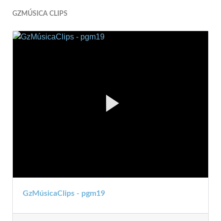
GZMÚSICA CLIPS
GzMúsicaClips - pgm19