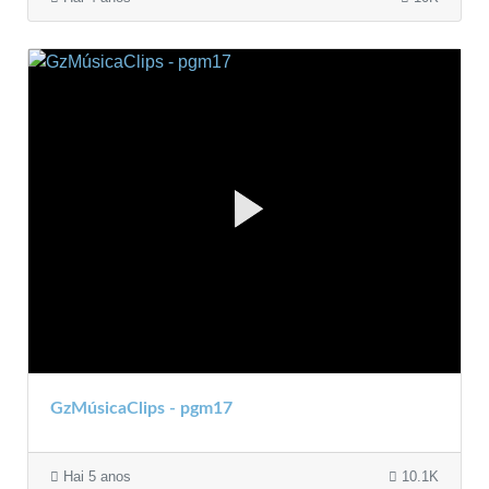
GzMúsicaClips - pgm17
Hai 5 anos
10.1K