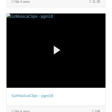
Hai 4 anos
11.2K
GzMúsicaClips - pgm18
Hai 4 anos
10K