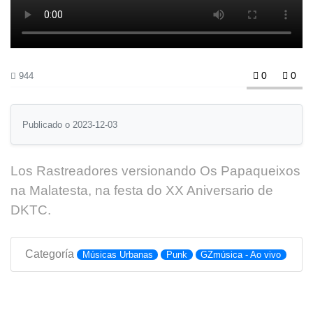
0
0
944
Publicado o 2023-12-03
Los Rastreadores versionando Os Papaqueixos
na Malatesta, na festa do XX Aniversario de
DKTC.
Categoría
Músicas Urbanas
Punk
GZmúsica - Ao vivo