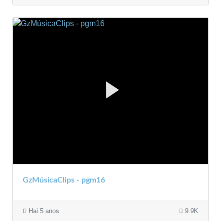
GzMúsicaClips - pgm16
Hai 5 anos
9.9K