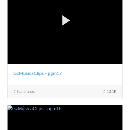
GzMúsicaClips - pgm17
Hai 5 anos
10.1K