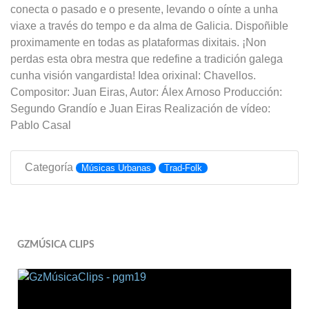
conecta o pasado e o presente, levando o oínte a unha
viaxe a través do tempo e da alma de Galicia. Dispoñible
proximamente en todas as plataformas dixitais. ¡Non
perdas esta obra mestra que redefine a tradición galega
cunha visión vangardista! Idea orixinal: Chavellos.
Compositor: Juan Eiras, Autor: Álex Arnoso Producción:
Segundo Grandío e Juan Eiras Realización de vídeo:
Pablo Casal
Categoría
Músicas Urbanas
Trad-Folk
GZMÚSICA CLIPS