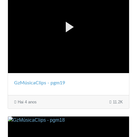
GzMúsicaClips - pgm19
Hai 4 anos
11.2K