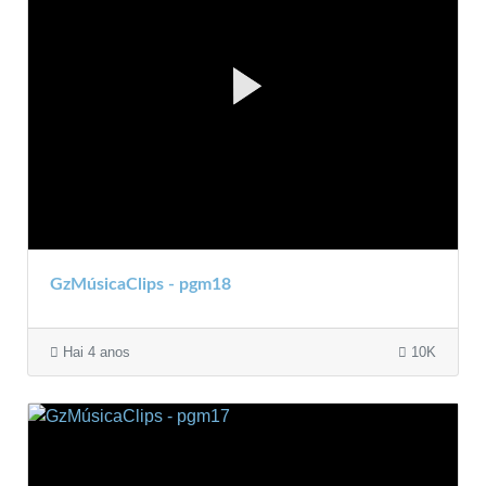
GzMúsicaClips - pgm18
Hai 4 anos
10K