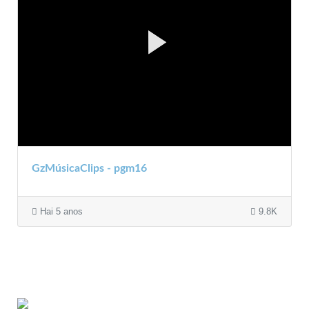
GzMúsicaClips - pgm16
Hai 5 anos
9.8K