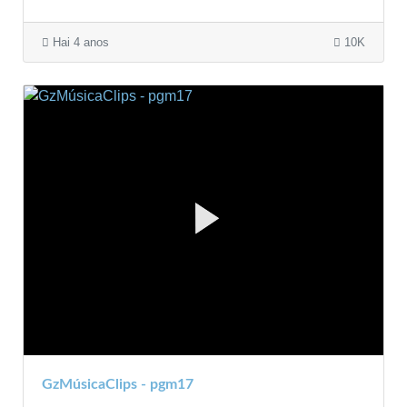
Hai 4 anos
10K
GzMúsicaClips - pgm17