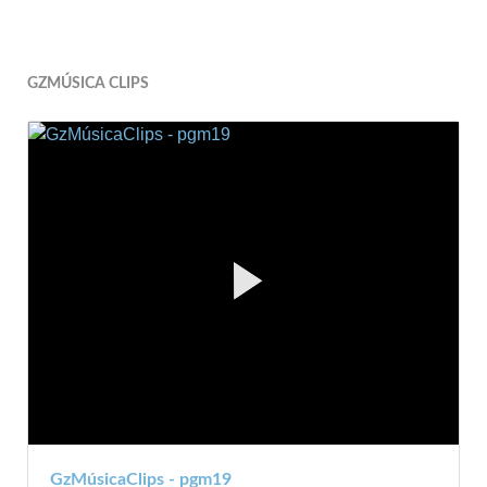
GZMÚSICA CLIPS
GzMúsicaClips - pgm19