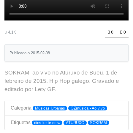
0
0
4.1K
Publicado o 2015-02-08
SOKRAM ao vivo no Aturuxo de Bueu. 1 de
febreiro de 2015. Hip Hop galego. Gravado e
editado por Lety GF.
Categoría
Músicas Urbanas
GZmúsica - Ao vivo
Etiquetas
dios ke te crew
ATURUXO
SOKRAM