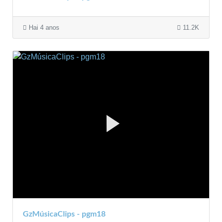
Hai 4 anos
11.2K
GzMúsicaClips - pgm18