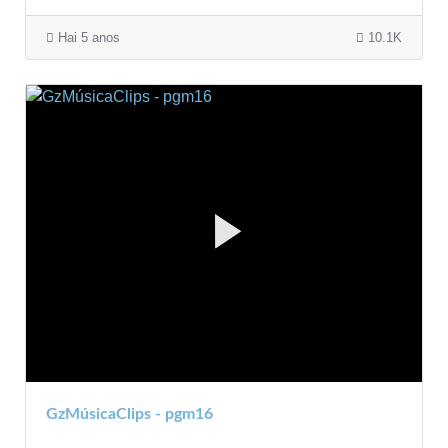
Hai 5 anos
10.1K
GzMúsicaClips - pgm16