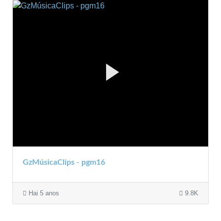
GzMúsicaClips - pgm16
Hai 5 anos
9.8K