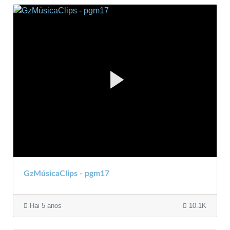
GzMúsicaClips - pgm17
Hai 5 anos
10.1K