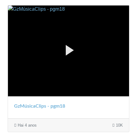
GzMúsicaClips - pgm18
Hai 4 anos
10K