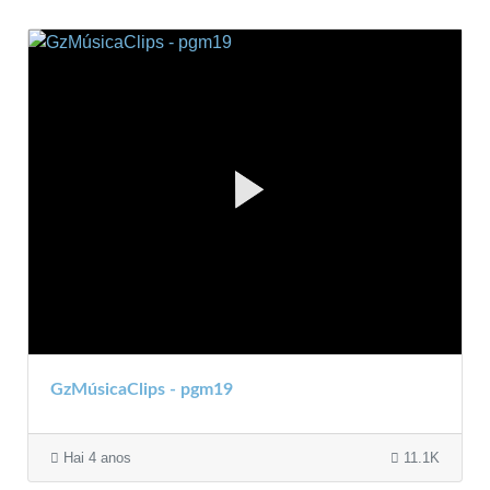
GzMúsicaClips - pgm19
Hai 4 anos
11.1K