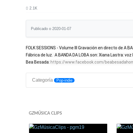
2.1K
Publicado o 2020-01-07
FOLK SESSIONS - Volume III Gravación en directo de A 
Fábrica de luz.  A BANDA DA LOBA son: Xiana Lastra: voz I
Bea Besada: 
https://www.facebook.com/beabesadahom
Categoría
Pop-indie
GZMÚSICA CLIPS