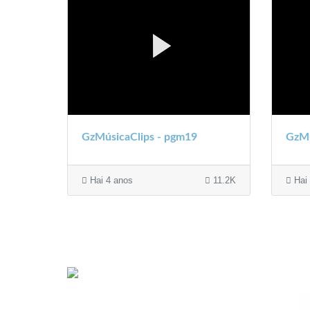
GzMúsicaClips - pgm19
GzMú
Hai 4 anos
11.2K
Hai 