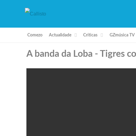
Comezo
Actualidade
Críticas
GZmúsica TV
A banda da Loba - Tigres co