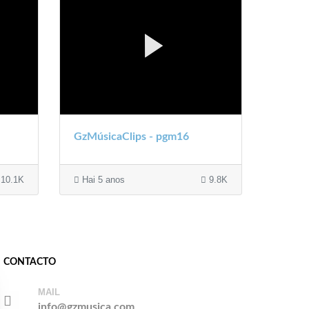
GzMúsicaClips - pgm16
10.1K
Hai 5 anos
9.8K
CONTACTO
MAIL
info@gzmusica.com