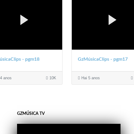
sicaClips - pgm18
GzMúsicaClips - pgm17
4 anos
10K
Hai 5 anos
GZMÚSICA TV