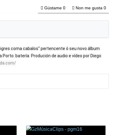
Gústame
0
Non me gusta
0
igres coma cabalos" pertencente ó seu novo álbum 
 Porto: batería  Produción de audio e vídeo por Diego 
ada.com/