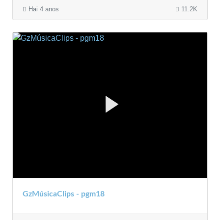
Hai 4 anos
11.2K
GzMúsicaClips - pgm18