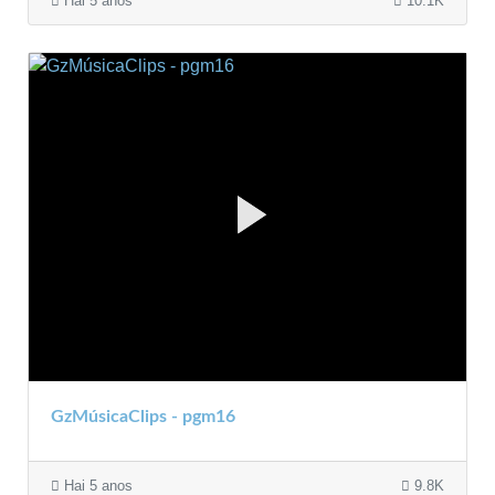
Hai 5 anos
10.1K
GzMúsicaClips - pgm16
Hai 5 anos
9.8K