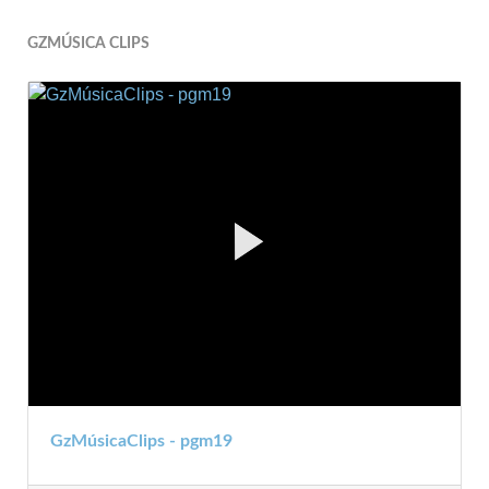
GZMÚSICA CLIPS
GzMúsicaClips - pgm19