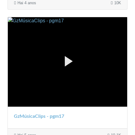
Hai 4 anos
10K
GzMúsicaClips - pgm17