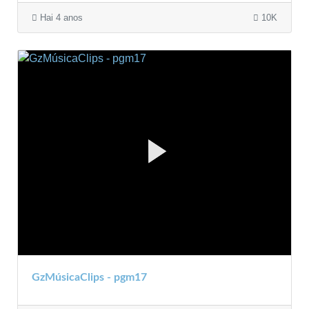
Hai 4 anos
10K
GzMúsicaClips - pgm17