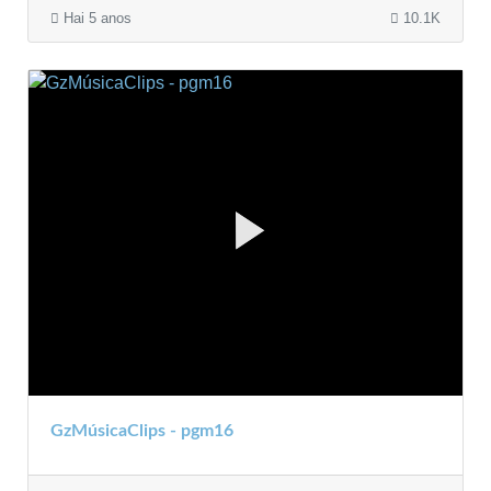
Hai 5 anos
10.1K
GzMúsicaClips - pgm16