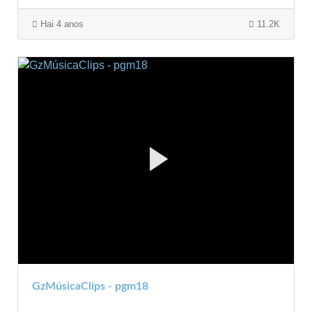
Hai 4 anos
11.2K
GzMúsicaClips - pgm18