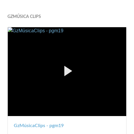
GZMÚSICA CLIPS
GzMúsicaClips - pgm19