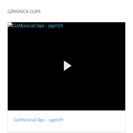
GZMÚSICA CLIPS
GzMúsicaClips - pgm19