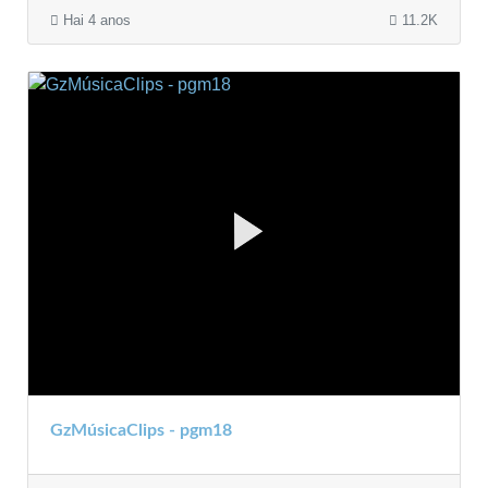
Hai 4 anos
11.2K
GzMúsicaClips - pgm18