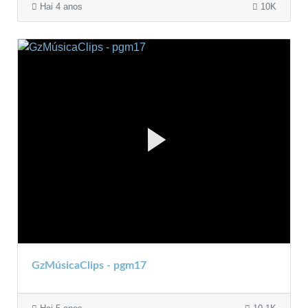
Hai 4 anos
10K
GzMúsicaClips - pgm17