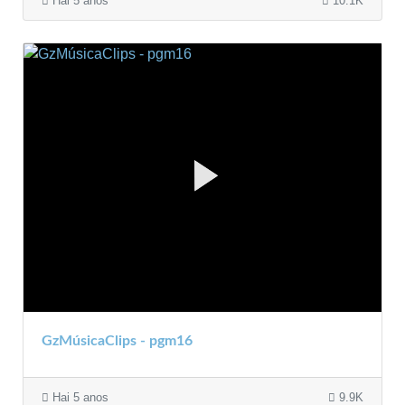
Hai 5 anos
10.1K
GzMúsicaClips - pgm16
Hai 5 anos
9.9K