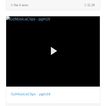
Hai 4 anos
11.2K
GzMúsicaClips - pgm18