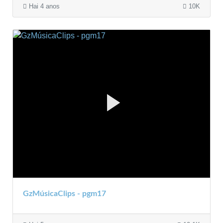
Hai 4 anos
10K
GzMúsicaClips - pgm17