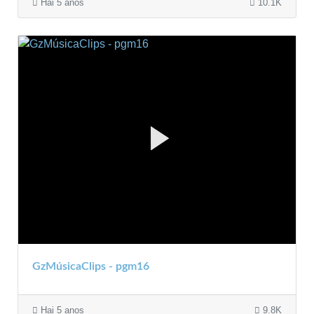
Hai 5 anos
10.1K
GzMúsicaClips - pgm16
Hai 5 anos
9.8K