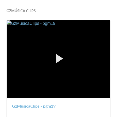
GZMÚSICA CLIPS
GzMúsicaClips - pgm19