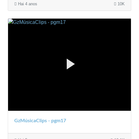
Hai 4 anos
10K
GzMúsicaClips - pgm17