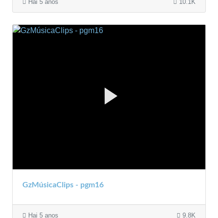
Hai 5 anos
10.1K
GzMúsicaClips - pgm16
Hai 5 anos
9.8K