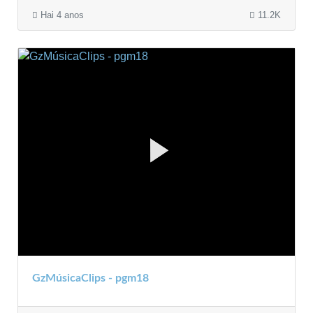
Hai 4 anos
11.2K
GzMúsicaClips - pgm18