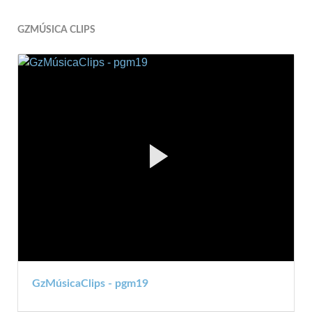
GZMÚSICA CLIPS
GzMúsicaClips - pgm19