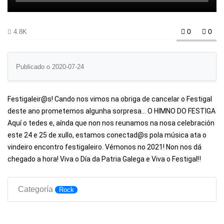
0
0
4.8K
Publicado o 2020-07-24
Festigaleir@s! Cando nos vimos na obriga de cancelar o Festigal 
deste ano prometemos algunha sorpresa... O HIMNO DO FESTIGA 
Aquí o tedes e, aínda que non nos reunamos na nosa celebración 
este 24 e 25 de xullo, estamos conectad@s pola música ata o 
vindeiro encontro festigaleiro. Vémonos no 2021! Non nos dá 
chegado a hora! Viva o Día da Patria Galega e Viva o Festigal‼️
Categoría
Rock