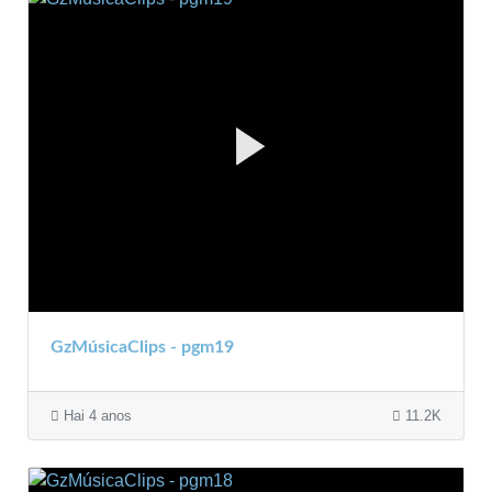
GzMúsicaClips - pgm19
Hai 4 anos
11.2K