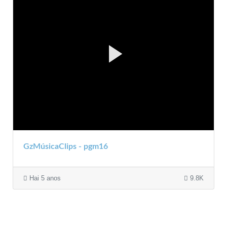
GzMúsicaClips - pgm16
Hai 5 anos
9.8K