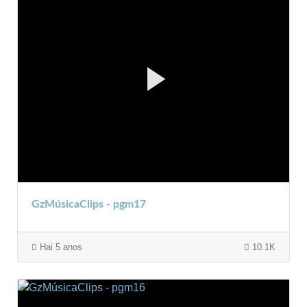
GzMúsicaClips - pgm17
Hai 5 anos
10.1K