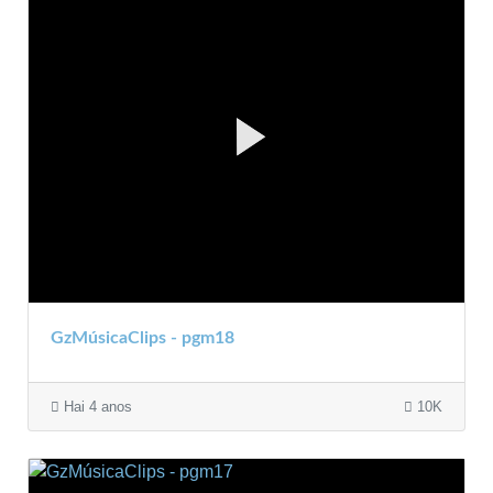
GzMúsicaClips - pgm18
Hai 4 anos
10K