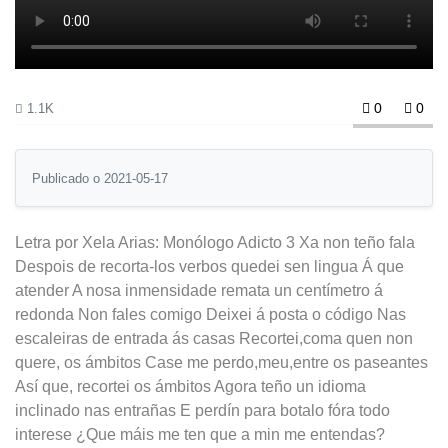
0
0
1.1K
Publicado o 2021-05-17
Letra por Xela Arias: Monólogo Adicto 3 Xa non teño fala
Despois de recorta-los verbos quedei sen lingua Á que
atender A nosa inmensidade remata un centímetro á
redonda Non fales comigo Deixei á posta o código Nas
escaleiras de entrada ás casas Recortei,coma quen non
quere, os ámbitos Case me perdo,meu,entre os paseantes
Así que, recortei os ámbitos Agora teño un idioma
inclinado nas entrañas E perdín para botalo fóra todo
interese ¿Que máis me ten que a min me entendas?