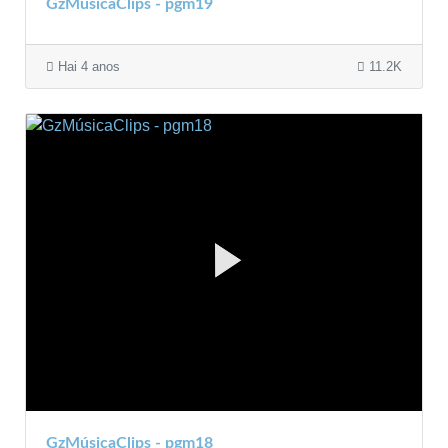
GzMúsicaClips - pgm19
Hai 4 anos
11.2K
GzMúsicaClips - pgm18