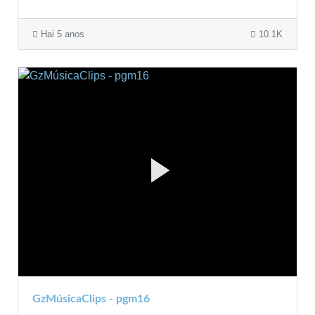
Hai 5 anos
10.1K
GzMúsicaClips - pgm16