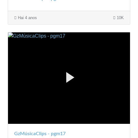
Hai 4 anos
10K
GzMúsicaClips - pgm17