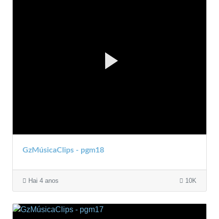
GzMúsicaClips - pgm18
Hai 4 anos
10K