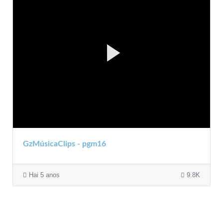
GzMúsicaClips - pgm16
Hai 5 anos
9.8K