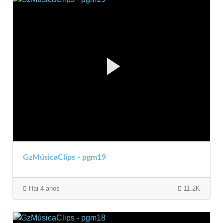
GzMúsicaClips - pgm19
Hai 4 anos
11.2K