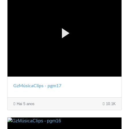
GzMúsicaClips - pgm17
Hai 5 anos
10.1K