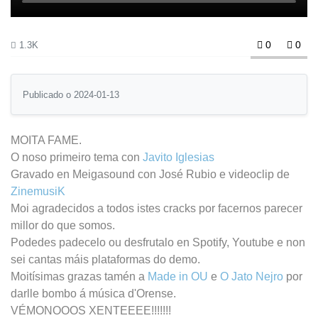
0
0
1.3K
Publicado o 2024-01-13
MOITA FAME.
O noso primeiro tema con
Javito Iglesias
Gravado en Meigasound con José Rubio e videoclip de
ZinemusiK
Moi agradecidos a todos istes cracks por facernos parecer
millor do que somos.
Podedes padecelo ou desfrutalo en Spotify, Youtube e non
sei cantas máis plataformas do demo.
Moitísimas grazas tamén a
Made in OU
e
O Jato Nejro
por
darlle bombo á música d'Orense.
VÉMONOOOS XENTEEEE!!!!!!!