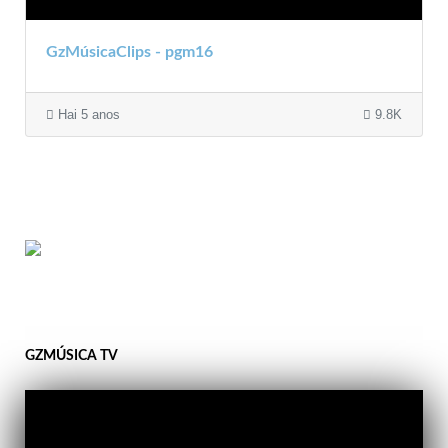
GzMúsicaClips - pgm16
Hai 5 anos
9.8K
GZMÚSICA TV