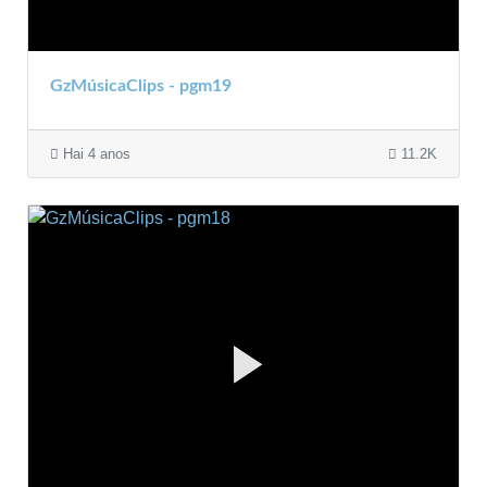
GzMúsicaClips - pgm19
Hai 4 anos
11.2K