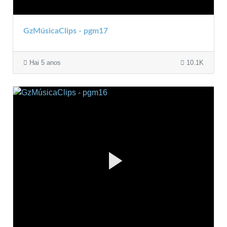
GzMúsicaClips - pgm17
Hai 5 anos
10.1K