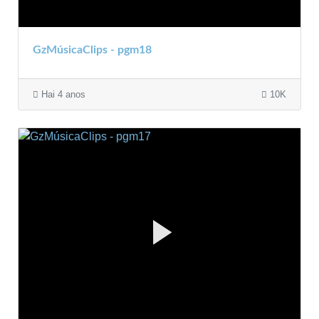
GzMúsicaClips - pgm18
Hai 4 anos
10K