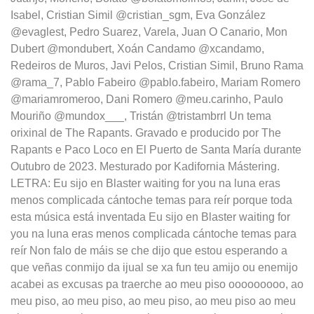
Isabel, Cristian Simil @cristian_sgm, Eva González
@evaglest, Pedro Suarez, Varela, Juan O Canario, Mon
Dubert @mondubert, Xoán Candamo @xcandamo,
Redeiros de Muros, Javi Pelos, Cristian Simil, Bruno Rama
@rama_7, Pablo Fabeiro @pablo.fabeiro, Mariam Romero
@mariamromeroo, Dani Romero @meu.carinho, Paulo
Mouriño @mundox___, Tristán @tristambrrl Un tema
orixinal de The Rapants. Gravado e producido por The
Rapants e Paco Loco en El Puerto de Santa María durante
Outubro de 2023. Mesturado por Kadifornia Mástering.
LETRA: Eu sijo en Blaster waiting for you na luna eras
menos complicada cántoche temas para reír porque toda
esta música está inventada Eu sijo en Blaster waiting for
you na luna eras menos complicada cántoche temas para
reír Non falo de máis se che dijo que estou esperando a
que veñas conmijo da ijual se xa fun teu amijo ou enemijo
acabei as excusas pa traerche ao meu piso ooooooooo, ao
meu piso, ao meu piso, ao meu piso, ao meu piso ao meu