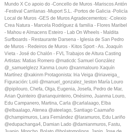
Mundo X Co apoio do -Concello de Muros -Mariscos Antón
-Festival Carrilanas -Muport S.L. -Portos de Galicia -Policía
Local de Muros -GES de Muros Agradecementos: -Colexio
Crea Natura - Marcela Rodríguez & familia - Flores Maribel
- Mahou e Almacens Esteiro - Lab On Wheels - Maldita
Surfboards - Restaurante Darsena - Iglesia de San Pedro
de Muros - Redeiros de Muros - Kitos Sport - As. Joaquín
Vieta - José do Chalón - FVL Trabajos de Altura Casting‬
Artistas: Matias Romero @maticdc Samuel González
@_samuelglezz Xanma Louro @xanmalouro Xaquín
Martínez @xakinm Protagonista: Iria Veiga @iriaveiga_
Figuración: Loló @manuel_gonzalez_leston María Louro
@pipilouro, Chefa, Olga, Eugenia, Josefa, Pedro de Mar,
Arian Quinteiro @arianquinteiro, Onésimo, Juanma Louro,
Edu Campanero, Martina, Carla @carlalaago, Elba
@elbaalago, Atenea @ateelago, Santiago Caamaño
@champimuros, Lara Fernández @laramuros, Edu Lariño
@edupachanga4, Damian Lado @damianmuros, Fastu,
Juanjo, Moncho, Bolato @bolatomolinos, Janin, Jose de