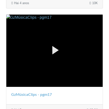
Hai 4 anos
10K
GzMúsicaClips - pgm17