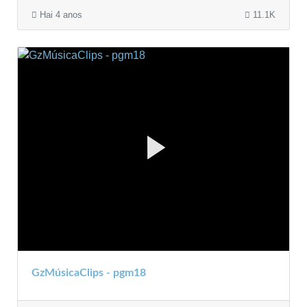
Hai 4 anos
11.1K
GzMúsicaClips - pgm18