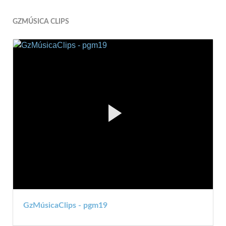
GZMÚSICA CLIPS
GzMúsicaClips - pgm19