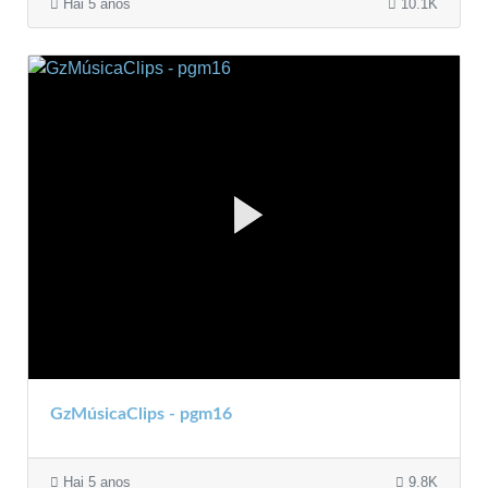
Hai 5 anos
10.1K
GzMúsicaClips - pgm16
Hai 5 anos
9.8K