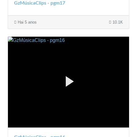
GzMúsicaClips - pgm17
Hai 5 anos
10.1K