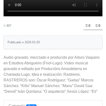
0
0
907
Publicado o 2025-01-03
Audio gravado, mezclado e producido por Arturo Vaquero
en Estudios Abrigueiro (Friol-Lugo). Video musical
gravado e editado por Producións Arrasdeterra en
Chantada-Lugo. Idea e realización: Rastreros.
RASTREROS son: Óscar Rodríguez: “Gaitas” Marcos
Sánchez: “Killo” Manuel Sánchez: “Manu” David Saa:
“Deivid” Iván Quintana: “O arquitecto” Xesús López: “Eli”
Categoría