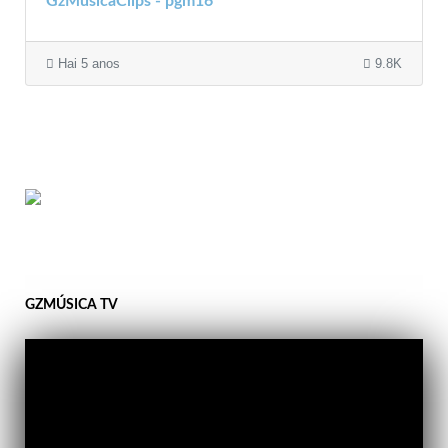
GzMúsicaClips - pgm16
Hai 5 anos
9.8K
GZMÚSICA TV