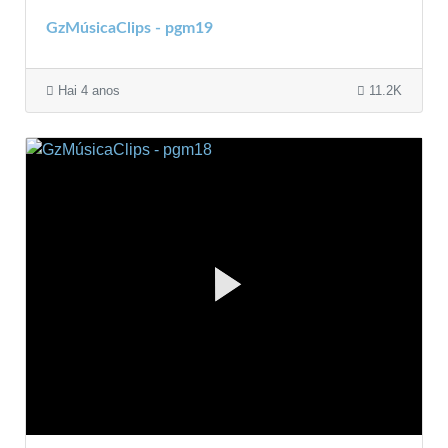
GzMúsicaClips - pgm19
Hai 4 anos
11.2K