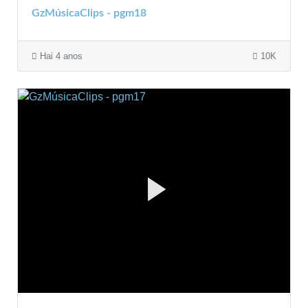
GzMúsicaClips - pgm18
Hai 4 anos
10K