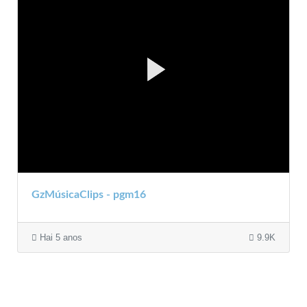
GzMúsicaClips - pgm16
Hai 5 anos
9.9K