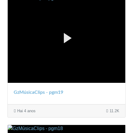
GzMúsicaClips - pgm19
Hai 4 anos
11.2K