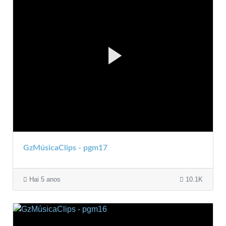
GzMúsicaClips - pgm17
Hai 5 anos
10.1K