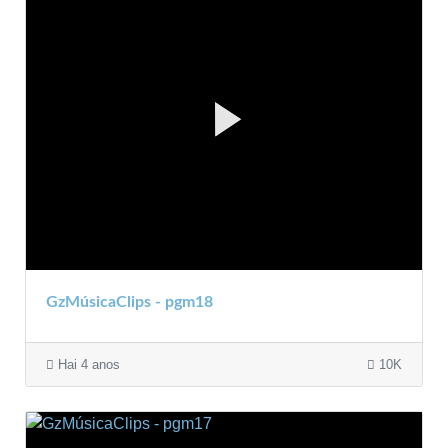
GzMúsicaClips - pgm18
Hai 4 anos
10K