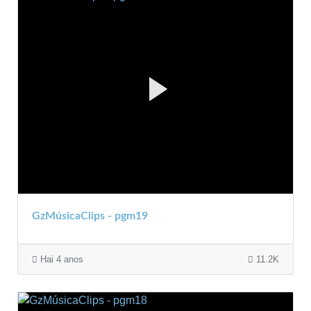
GzMúsicaClips - pgm19
Hai 4 anos
11.2K