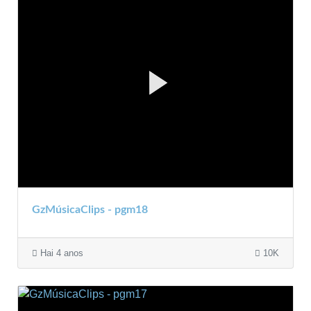
GzMúsicaClips - pgm18
Hai 4 anos
10K