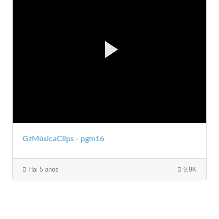
GzMúsicaClips - pgm16
Hai 5 anos
9.9K