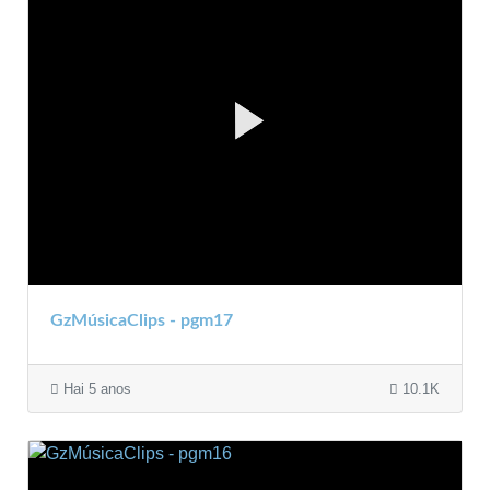
GzMúsicaClips - pgm17
Hai 5 anos
10.1K