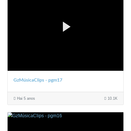
GzMúsicaClips - pgm17
Hai 5 anos
10.1K