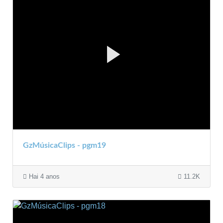
GzMúsicaClips - pgm19
Hai 4 anos
11.2K