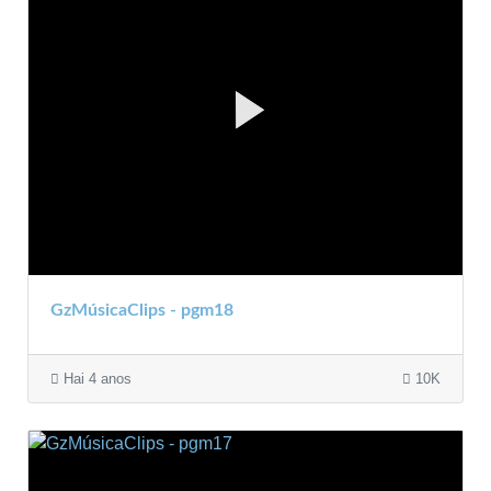
GzMúsicaClips - pgm18
Hai 4 anos
10K