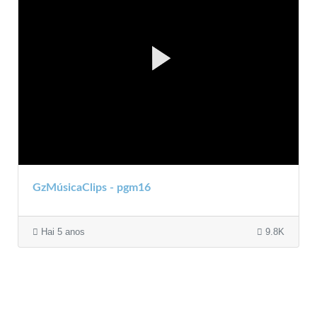
GzMúsicaClips - pgm16
Hai 5 anos
9.8K