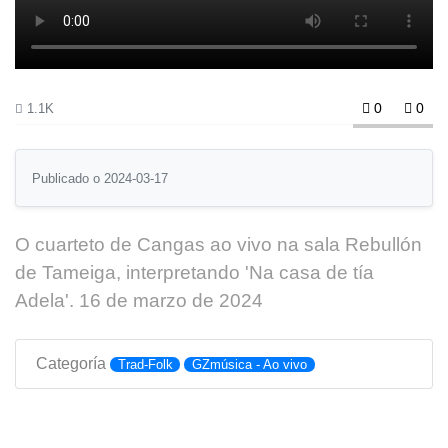
0
0
1.1K
Publicado o 2024-03-17
O cuarteto de Cangas ao vivo na sala Rebullón
de Tameiga, interpretando 'Na casa de tía
Adela'.
16 de marzo de 2024
Categoría
Trad-Folk
GZmúsica - Ao vivo