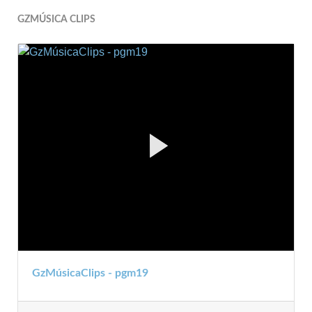
GZMÚSICA CLIPS
GzMúsicaClips - pgm19