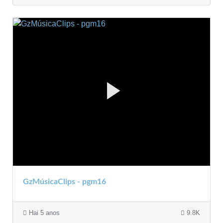
GzMúsicaClips - pgm16
Hai 5 anos
9.8K