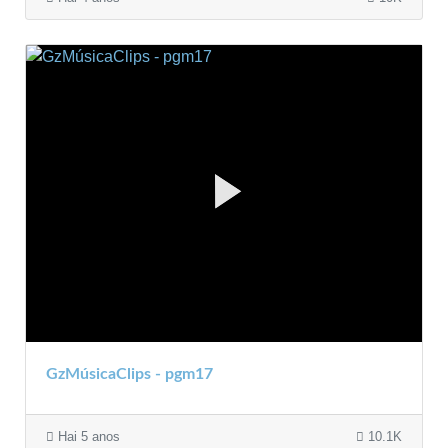
GzMúsicaClips - pgm17
Hai 5 anos
10.1K