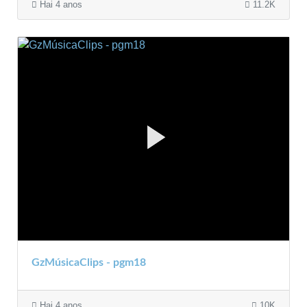
Hai 4 anos
11.2K
GzMúsicaClips - pgm18
Hai 4 anos
10K