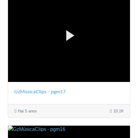
GzMúsicaClips - pgm17
Hai 5 anos
10.1K