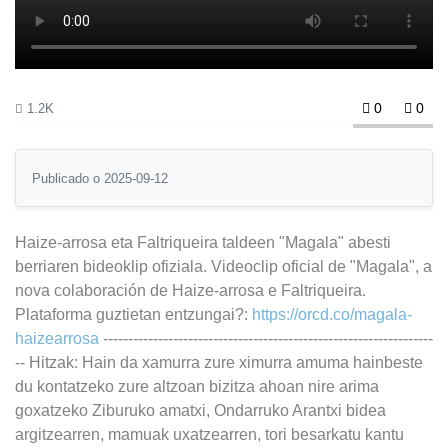
0
0
1.2K
Publicado o 2025-09-12
Haize-arrosa eta Faltriqueira taldeen "Magala" abesti
berriaren bideoklip ofiziala. Videoclip oficial de "Magala", a
nova colaboración de Haize-arrosa e Faltriqueira.
Plataforma guztietan entzungai?:
https://orcd.co/magala-
haizearrosa
------------------------------------------------------------------
-- Hitzak: Hain da xamurra zure ximurra amuma hainbeste
du kontatzeko zure altzoan bizitza ahoan nire arima
goxatzeko Ziburuko amatxi, Ondarruko Arantxi bidea
argitzearren, mamuak uxatzearren, tori besarkatu kantu