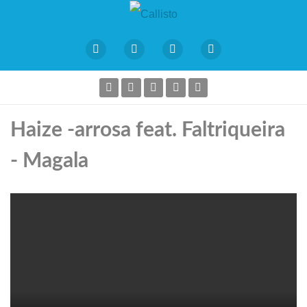
Haize -arrosa feat. Faltriqueira
- Magala