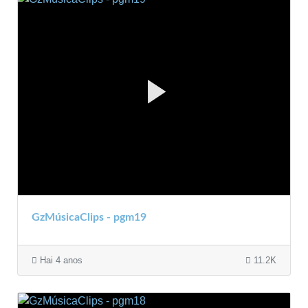
GzMúsicaClips - pgm19
Hai 4 anos
11.2K