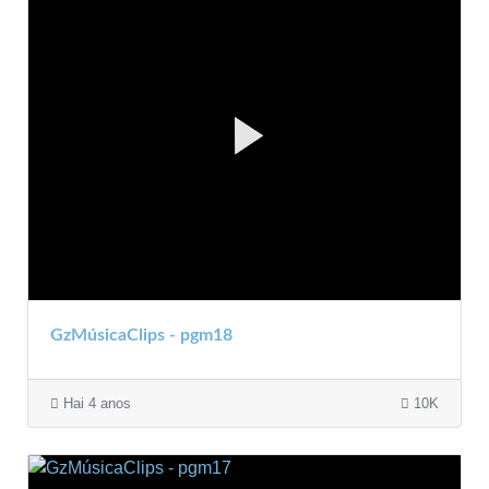
GzMúsicaClips - pgm18
Hai 4 anos
10K