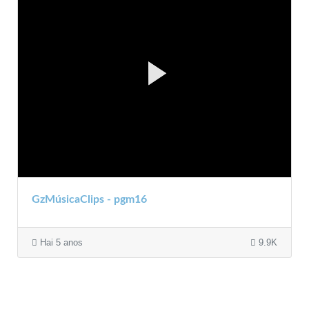
GzMúsicaClips - pgm16
Hai 5 anos
9.9K