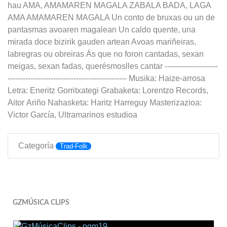
hau AMA, AMAMAREN MAGALA ZABALA BADA, LAGA
AMA AMAMAREN MAGALA Un conto de bruxas ou un de
pantasmas avoaren magalean Un caldo quente, una
mirada doce bizirik gauden artean Avoas mariñeiras,
labregras ou obreiras Ás que no foron cantadas, sexan
meigas, sexan fadas, querésmoslles cantar ---------------------
----------------------------------------------- Musika: Haize-arrosa
Letra: Eneritz Gorritxategi Grabaketa: Lorentzo Records,
Aitor Ariño Nahasketa: Haritz Harreguy Masterizazioa:
Victor García, Ultramarinos estudioa
Categoría
Trad-Folk
GZMÚSICA CLIPS