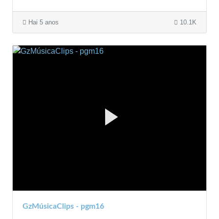
Hai 5 anos
10.1K
GzMúsicaClips - pgm16