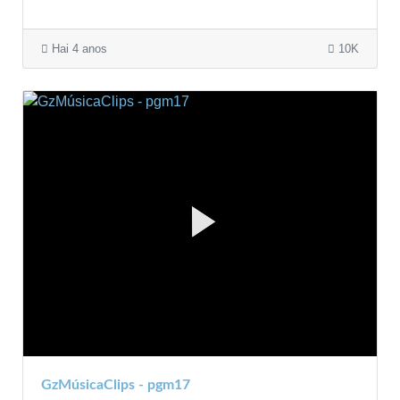
Hai 4 anos
10K
GzMúsicaClips - pgm17