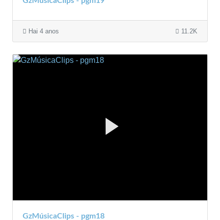
GzMúsicaClips - pgm19
Hai 4 anos
11.2K
GzMúsicaClips - pgm18