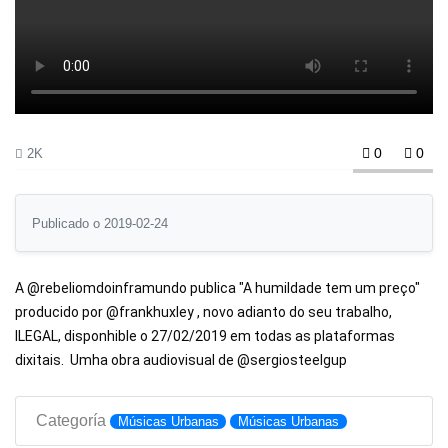
0
0
2K
Publicado o 2019-02-24
A @rebeliomdoinframundo publica "A humildade tem um preço" 
producido por @frankhuxley , novo adianto do seu trabalho, 
ILEGAL, disponhible o 27/02/2019 em todas as plataformas 
dixitais.  Umha obra audiovisual de @sergiosteelgup
Categoría
Músicas Urbanas
Músicas Urbanas